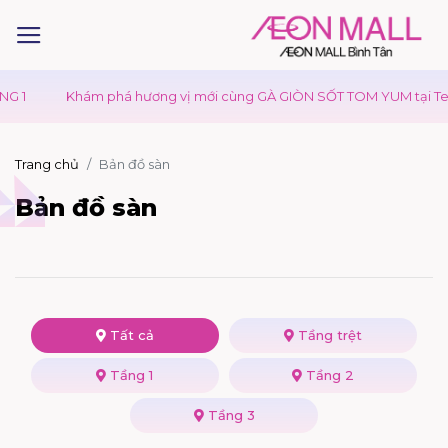
1
Khám phá hương vị mới cùng GÀ GIÒN SỐT TOM YUM tại Texas
Trang chủ
Bản đồ sàn
Bản đồ sàn
Tất cả
Tầng trệt
Tầng 1
Tầng 2
Tầng 3