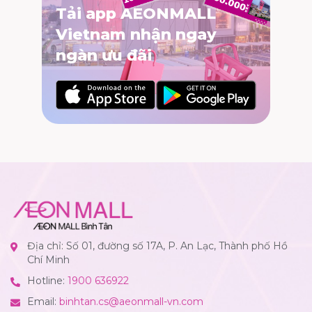
Tải app AEONMALL
Vietnam nhận ngay
ngàn ưu đãi
Địa chỉ: Số 01, đường số 17A, P. An Lạc, Thành phố Hồ
Chí Minh
Hotline:
1900 636922
Email:
binhtan.cs@aeonmall-vn.com