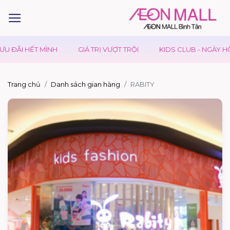
ÃI HẾT MÌNH
GIÁ TRỊ VƯỢT TRỘI
KIDS CLUB - NGÀY HỘI CỦ
Trang chủ
Danh sách gian hàng
RABITY