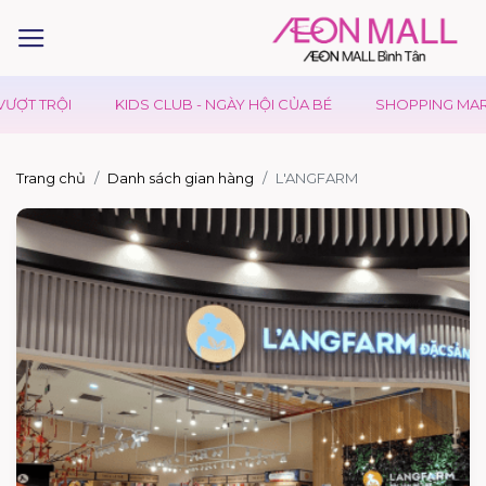
 TRỘI
KIDS CLUB - NGÀY HỘI CỦA BÉ
SHOPPING MARATHON
Trang chủ
Danh sách gian hàng
L'ANGFARM