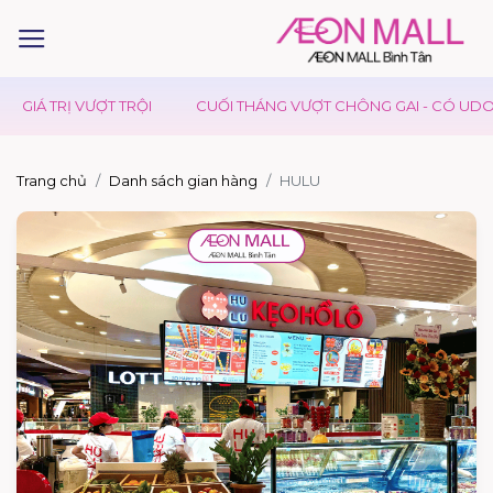
GIÁ TRỊ VƯỢT TRỘI
CUỐI THÁNG VƯỢT CHÔNG GAI - CÓ UDON D
Trang chủ
Danh sách gian hàng
HULU