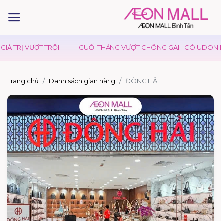
 TRỊ VƯỢT TRỘI
CUỐI THÁNG VƯỢT CHÔNG GAI - CÓ UDON DAY 
Trang chủ
Danh sách gian hàng
ĐÔNG HẢI