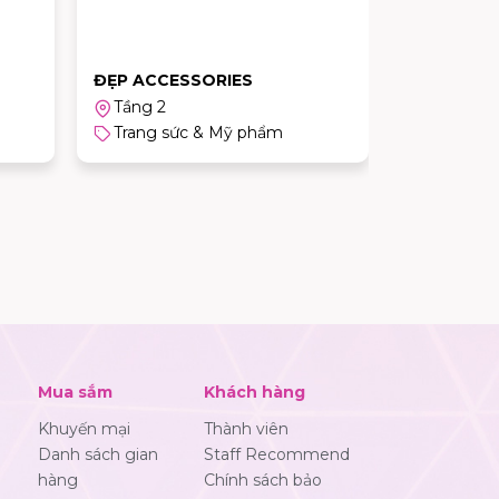
ĐẸP ACCESSORIES
PANDORA
Tầng 2
Tầng trệt
Trang sức & Mỹ phẩm
Trang sứ
Mua sắm
Khách hàng
Khuyến mại
Thành viên
Danh sách gian
Staff Recommend
hàng
Chính sách bảo