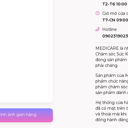
T2-T6 10:00 
Giờ mở cửa c
T7-CN 09:00
Hotline
0902319023
MEDICARE là nhà
Chăm sóc Sức K
dòng sản phẩm c
phải chăng.
Sản phẩm của M
phẩm chức năng
phẩm chăm sóc d
sản phẩm dành r
Hệ thống cửa h
đã có mặt trên t
và thoải mái kh
ình ảnh gian hàng
đồng hành đáng 