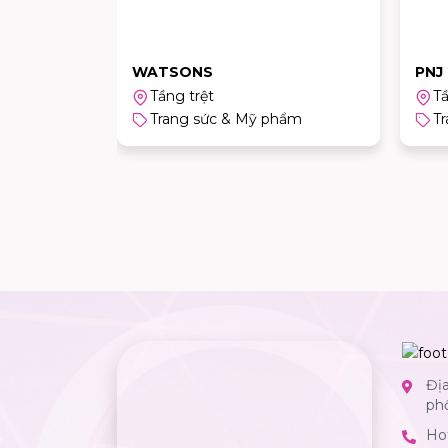
WATSONS
PNJ
Tầng trệt
Tầ
hẩm
Trang sức & Mỹ phẩm
T
Địa
ph
Hot