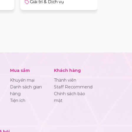
Giải trí & Dịch vụ
Giải trí &
SHOP
Mua sắm
Khách hàng
Khuyến mại
Thành viên
Danh sách gian
Staff Recommend
hàng
Chính sách bảo
Tiện ích
mật
ã hội