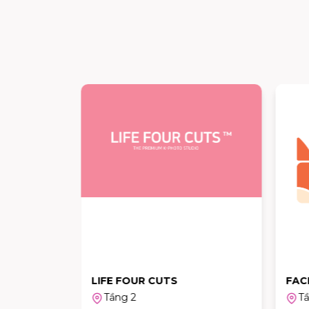
L
LIFE FOUR CUTS
FAC
Tầng 2
Tầ
 OFFICAL