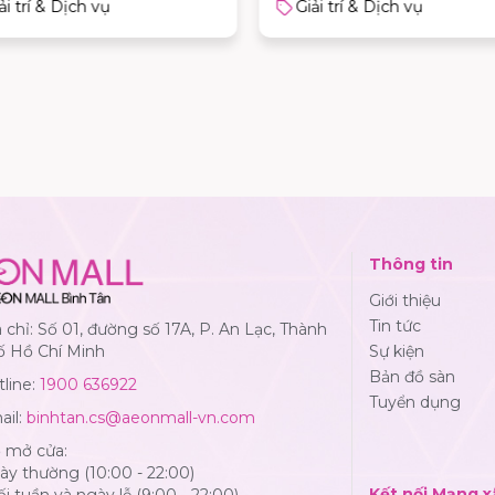
ải trí & Dịch vụ
Giải trí & Dịch vụ
Thông tin
Giới thiệu
Tin tức
 chỉ: Số 01, đường số 17A, P. An Lạc, Thành
ố Hồ Chí Minh
Sự kiện
Bản đồ sàn
line:
1900 636922
Tuyển dụng
ail:
binhtan.cs@aeonmall-vn.com
ờ mở cửa:
y thường (10:00 - 22:00)
Kết nối Mạng x