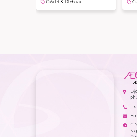
Giải trí & Dịch vụ
Gi
Địa
ph
Hot
Em
Gi
Ngà