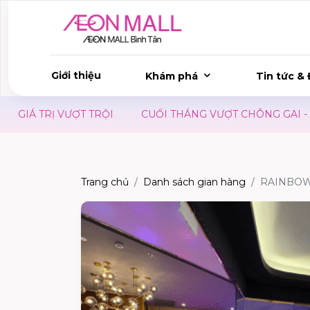
Giới thiệu
Khám phá
Tin tức & 
RỊ VƯỢT TRỘI
CUỐI THÁNG VƯỢT CHÔNG GAI - CÓ UDON
Trang chủ
Danh sách gian hàng
RAINBO