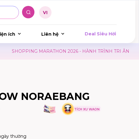
Deal Siêu Hời
iện ích
Liên hệ
PPING MARATHON 2026 - HÀNH TRÌNH TRI ÂN
LỊCH HI
BOW NORAEBANG
ụ
TÍCH XU WAON
ngày thường