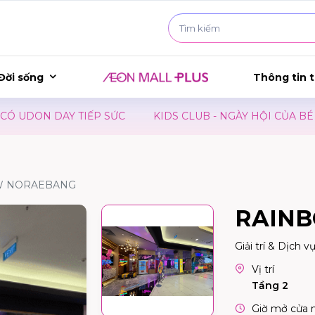
Đời sống
Thông tin t
 DAY TIẾP SỨC
KIDS CLUB - NGÀY HỘI CỦA BÉ
SHO
W NORAEBANG
RAIN
Giải trí & Dịch v
Vị trí
Tầng 2
Giờ mở cửa 