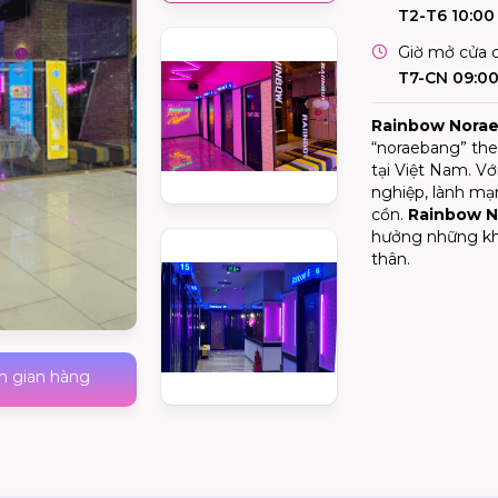
T2-T6 10:00 
Giờ mở cửa c
T7-CN 09:00
Rainbow Nora
“noraebang” the
tại Việt Nam. Vớ
nghiệp, lành mạ
cồn.
Rainbow N
hưởng những kh
thân.
h gian hàng