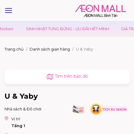
cken.
SINH NHẬT TƯNG BỪNG - ƯU ĐÃI HẾT MÌNH
GIÁ TRỊ 
Trang chủ
Danh sách gian hàng
U & Yaby
Tìm trên bản đồ
U & Yaby
Nhà sách & Đồ chơi
TÍCH XU WAON
Vị trí
Tầng 1