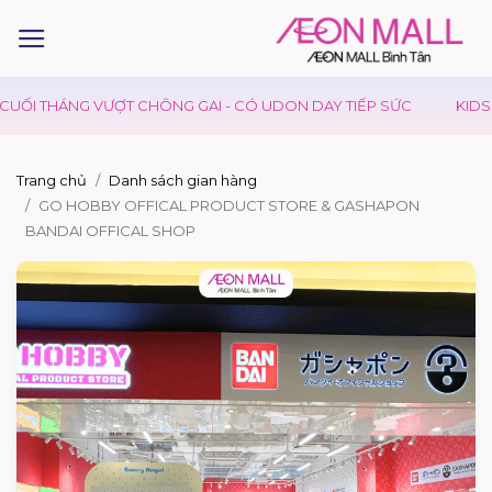
I THÁNG VƯỢT CHÔNG GAI - CÓ UDON DAY TIẾP SỨC
KIDS CLU
Trang chủ
Danh sách gian hàng
GO HOBBY OFFICAL PRODUCT STORE & GASHAPON
BANDAI OFFICAL SHOP