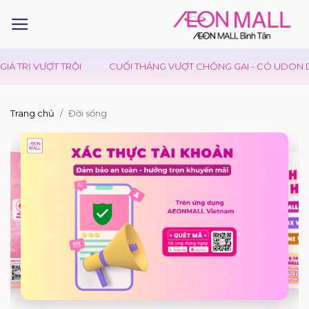
ỢT TRỘI
CUỐI THÁNG VƯỢT CHÔNG GAI - CÓ UDON DAY TIẾP S
Trang chủ
Đời sống