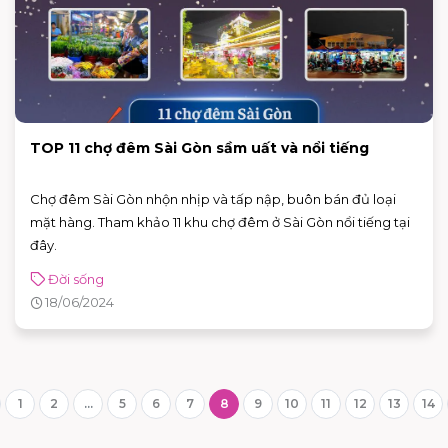
TOP 11 chợ đêm Sài Gòn sầm uất và nổi tiếng
Chợ đêm Sài Gòn nhộn nhịp và tấp nập, buôn bán đủ loại
mặt hàng. Tham khảo 11 khu chợ đêm ở Sài Gòn nổi tiếng tại
đây.
Đời sống
18/06/2024
1
2
...
5
6
7
8
9
10
11
12
13
14