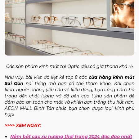
Các sản phẩm kính mắt tại Optic đều có giá thành khá rẻ
Như vậy, bài viết đã liệt kê top 8 các
cửa hàng kính mắt
Sài Gòn
nổi tiếng mà bạn có thể tham khảo. Khi chọn
kính, ngoài những yêu cầu về kiểu dáng, bạn cũng cần chú
trọng đến chất lượng và độ bền của từng sản phẩm để
đảm bảo an toàn cho mắt và khiến bạn trông thu hút hơn.
AEON MALL Bình Tân chúc bạn chọn được loại kính phù
hợp!
>>>> XEM NGAY:
Nắm bắt các xu hướng thời trang 2024 độc đáo nhất