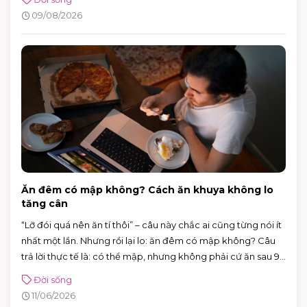
em có khu vui chơi trong nhà, người lớn có thể xem phim, ăn
09/08/2026
uống, mua sắm hoặc ngồi cà phê nghỉ chân. Chỉ cần sắp
xếp khéo một chút, một buổi đi chơi 3–5 tiếng vẫn đủ vui mà
không bị quá tải.
Ăn đêm có mập không? Cách ăn khuya không lo
tăng cân
“Lỡ đói quá nên ăn tí thôi” – câu này chắc ai cũng từng nói ít
nhất một lần. Nhưng rồi lại lo: ăn đêm có mập không? Câu
trả lời thực tế là: có thể mập, nhưng không phải cứ ăn sau 9
giờ là chắc chắn tăng cân.
Đời sống
11/06/2026