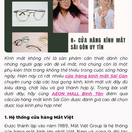
Kính mắt không chỉ là sản phẩm cần thiết dành cho
những người gặp vấn đề về mắt, mà chúng còn là một
phụ kiện thời trang không thể thiếu trong cuộc sống hàng
ngày. Hiện nay có rất nhiều
cửa hàng kính mắt Sài Gòn
chuyên cung cấp các loại gọng kính, kính mát với đầy đủ
kiểu dáng, chất liệu và giá thành hợp lý. Trong bài viết
dưới đây, hãy cùng
AEON MALL Bình Tân
điểm qua
cáccửa hàng mắt kính Sài Gòn được đánh giá cao để chọn
được loại kính phù hợp nhé!
1. Hệ thống cửa hàng Mắt Việt
Được thành lập vào năm 1989, Mắt Việt Group là hệ thống
cửa hàng mắt kính lớn nhất Việt Nam và cũng là đối tác