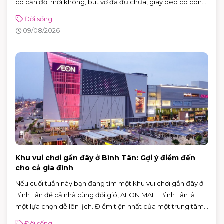
có cần đổi mới không, bút vở đã đủ chưa, giày dép có còn
phù hợp để bé đi học mỗi ngày không. Nghe thì đơn giản,
Đời sống
nhưng nếu để sát ngày khai giảng mới chuẩn bị, việc mua
09/08/2026
sắm rất dễ trở nên vội vàng, thiếu món này, dư món kia.
Khu vui chơi gần đây ở Bình Tân: Gợi ý điểm đến
cho cả gia đình
Nếu cuối tuần này bạn đang tìm một khu vui chơi gần đây ở
Bình Tân để cả nhà cùng đổi gió, AEON MALL Bình Tân là
một lựa chọn dễ lên lịch. Điểm tiện nhất của một trung tâm
thương mại là bạn không cần chọn riêng từng địa điểm: trẻ
Đời sống