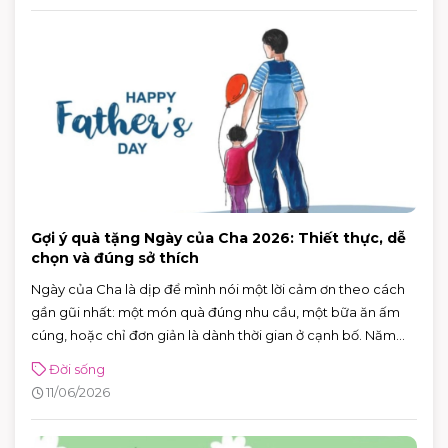
Gợi ý quà tặng Ngày của Cha 2026: Thiết thực, dễ
chọn và đúng sở thích
Ngày của Cha là dịp để mình nói một lời cảm ơn theo cách
gần gũi nhất: một món quà đúng nhu cầu, một bữa ăn ấm
cúng, hoặc chỉ đơn giản là dành thời gian ở cạnh bố. Năm
2026, Ngày của Cha rơi vào Chủ nhật 21/6/2026 (Chủ nhật
Đời sống
thứ ba của tháng 6) — rất tiện để cả nhà lên lịch đi chơi, mua
11/06/2026
sắm và ăn uống trong một buổi.