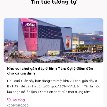
Tin tức tương tự
Ăn đêm có mập không? Cách ăn khuya không lo
tăng cân
“Lỡ đói quá nên ăn tí thôi” – câu này chắc ai cũng từng nói ít
nhất một lần. Nhưng rồi lại lo: ăn đêm có mập không? Câu
trả lời thực tế là: có thể mập, nhưng không phải cứ ăn sau 9
giờ là chắc chắn tăng cân.
Đời sống
11/06/2026