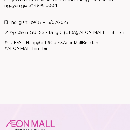
nguyên giá từ 4.599.000đ.
🗓️ Thời gian: 09/07 – 13/07/2025
📍 Địa điểm: GUESS - Tầng G (G10A), AEON MALL Bình Tân
#GUESS #HappyGift #GuessAeonMallBinhTan
#AEONMALLBinhTan