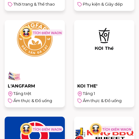
Thời trang & Thể thao
Phụ kiện & Giày dép
TÍCH ĐIỂM WAON
L'ANGFARM
KOI THE'
Tầng trệt
Tầng 1
Ẩm thực & Đồ uống
Ẩm thực & Đồ uống
TÍCH ĐIỂM WAON
TÍCH ĐIỂM WAON