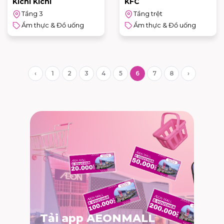
Kichi Kichi
KFC
Tầng 3
Tầng trệt
Ẩm thực & Đồ uống
Ẩm thực & Đồ uống
‹
1
2
3
4
5
6
7
8
›
Tải app AEONMALL