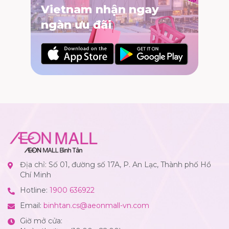
Vietnam nhận ngay
ngàn ưu đãi
Địa chỉ: Số 01, đường số 17A, P. An Lạc, Thành phố Hồ
Chí Minh
Hotline:
1900 636922
Email:
binhtan.cs@aeonmall-vn.com
Giờ mở cửa: