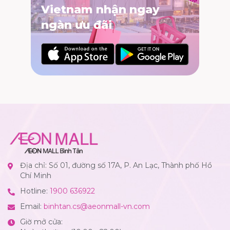
Vietnam nhận ngay
ngàn ưu đãi
Địa chỉ: Số 01, đường số 17A, P. An Lạc, Thành phố Hồ
Chí Minh
Hotline:
1900 636922
Email:
binhtan.cs@aeonmall-vn.com
Giờ mở cửa: