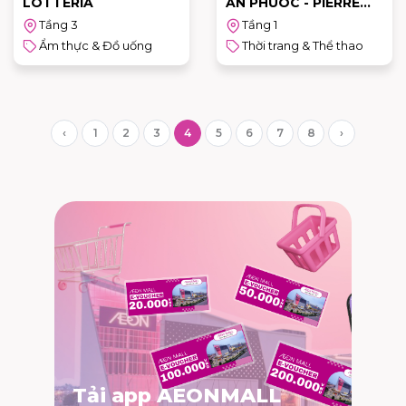
LOTTERIA
AN PHUOC - PIERRE
CARDIN
Tầng 3
Tầng 1
Ẩm thực & Đồ uống
Thời trang & Thể thao
‹
1
2
3
4
5
6
7
8
›
Tải app AEONMALL