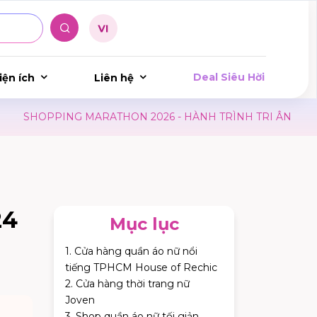
Deal Siêu Hời
iện ích
Liên hệ
HON 2026 - HÀNH TRÌNH TRI ÂN
LỊCH HIẾN MÁU HÀN
24
Mục lục
1. Cửa hàng quần áo nữ nổi
tiếng TPHCM House of Rechic
2. Cửa hàng thời trang nữ
Joven
3. Shop quần áo nữ tối giản