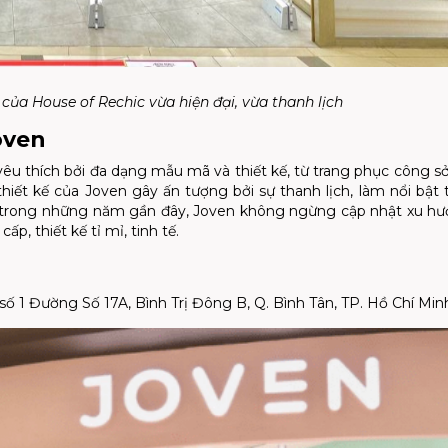
của House of Rechic vừa hiện đại, vừa thanh lịch
Joven
u thích bởi đa dạng mẫu mã và thiết kế, từ trang phục công sở
hiết kế của Joven gây ấn tượng bởi sự thanh lịch, làm nổi bật 
t, trong những năm gần đây, Joven không ngừng cập nhật xu h
ấp, thiết kế tỉ mỉ, tinh tế.
ố 1 Đường Số 17A, Bình Trị Đông B, Q. Bình Tân, TP. Hồ Chí Min