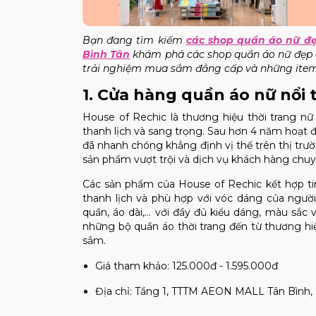
Bạn đang tìm kiếm
các shop quần áo nữ đ
Bình Tân
khám phá các shop quần áo nữ đẹp 
trải nghiệm mua sắm đẳng cấp và những item
1. Cửa hàng quần áo nữ nổi
House of Rechic là thương hiệu thời trang nữ
thanh lịch và sang trọng. Sau hơn 4 năm hoạt
đã nhanh chóng khẳng định vị thế trên thị trư
sản phẩm vượt trội và dịch vụ khách hàng chuy
Các sản phẩm của House of Rechic kết hợp tin
thanh lịch và phù hợp với vóc dáng của ngư
quần, áo dài,... với đầy đủ kiểu dáng, màu sắ
những bộ quần áo thời trang đến từ thương 
sắm.
Giá tham khảo: 125.000đ - 1.595.000đ
Địa chỉ: Tầng 1, TTTM AEON MALL Tân Bình, s