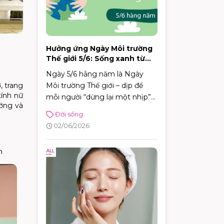
Hưởng ứng Ngày Môi trường
Thế giới 5/6: Sống xanh từ
những thói quen nhỏ
Ngày 5/6 hằng năm là Ngày
Môi trường Thế giới – dịp để
, trang
tính nữ
mỗi người “dừng lại một nhịp”
ướng và
và nhìn lại cách mình đang
Đời sống
sống, đang tiêu dùng và đang
02/06/2026
tác động lên môi trường xung
quanh. Năm 2026, Ngày Môi
h
trường Thế giới hướng sự chú ý
đến hành động vì khí hậu, với sự
kiện toàn cầu được tổ chức tại
Azerbaijan.