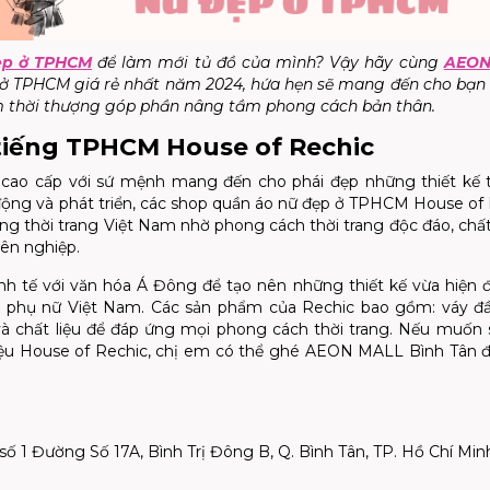
ẹp ở TPHCM
để làm mới tủ đồ của mình? Vậy hãy cùng
AEON
ở TPHCM giá rẻ nhất năm 2024, hứa hẹn sẽ mang đến cho bạn
 thời thượng góp phần nâng tầm phong cách bản thân.
 tiếng TPHCM House of Rechic
 cao cấp với sứ mệnh mang đến cho phái đẹp những thiết kế t
 động và phát triển, các shop quần áo nữ đẹp ở TPHCM House of
ờng thời trang Việt Nam nhờ phong cách thời trang độc đáo, chấ
ên nghiệp.
h tế với văn hóa Á Đông để tạo nên những thiết kế vừa hiện đ
ời phụ nữ Việt Nam. Các sản phẩm của Rechic bao gồm: váy đầ
c và chất liệu để đáp ứng mọi phong cách thời trang. Nếu muốn
hiệu House of Rechic, chị em có thể ghé AEON MALL Bình Tân 
ố 1 Đường Số 17A, Bình Trị Đông B, Q. Bình Tân, TP. Hồ Chí Min