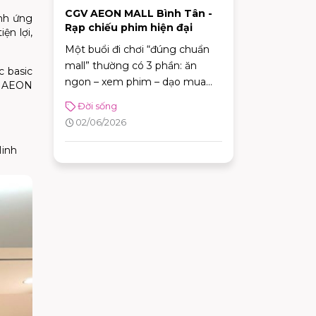
CGV AEON MALL Bình Tân -
ính ứng
Rạp chiếu phim hiện đại
ện lợi,
Một buổi đi chơi “đúng chuẩn
mall” thường có 3 phần: ăn
c basic
ngon – xem phim – dạo mua
ến AEON
sắm. Và nếu bạn đang tìm một
Đời sống
rạp chiếu vừa tiện di chuyển,
02/06/2026
vừa có nhiều lựa chọn định
dạng phòng chiếu để đổi
Minh
“mood” theo từng bộ phim,
CGV AEON MALL Bình Tân là
điểm đến rất phù hợp cho cả
gia đình, nhóm bạn lẫn các buổi
hẹn hò cuối tuần.