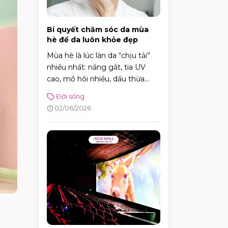
Bí quyết chăm sóc da mùa
hè để da luôn khỏe đẹp
Mùa hè là lúc làn da “chịu tải”
nhiều nhất: nắng gắt, tia UV
cao, mồ hôi nhiều, dầu thừa
tăng, cộng thêm điều hòa khiến
Đời sống
da vừa dễ đổ dầu – bít tắc, vừa
02/06/2026
có thể khô căng – kích ứng. Tin
vui là bạn không cần skincare
phức tạp. Chỉ cần nắm đúng vài
nguyên tắc: làm sạch vừa đủ,
dưỡng ẩm nhẹ, chống nắng
đúng cách và xử lý mồ hôi
thông minh, da sẽ dễ “ổn định”
hơn hẳn.