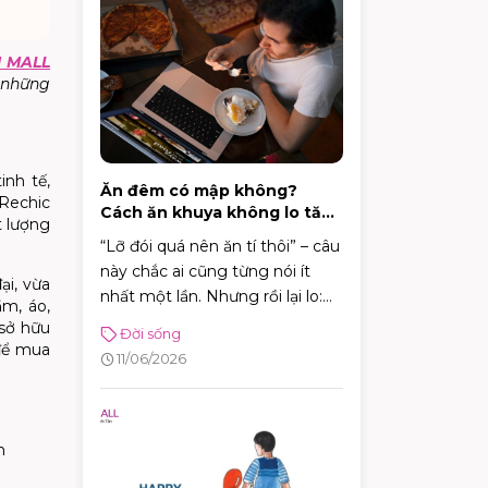
 MALL
 những
inh tế,
Ăn đêm có mập không?
 Rechic
Cách ăn khuya không lo tăng
t lượng
cân
“Lỡ đói quá nên ăn tí thôi” – câu
này chắc ai cũng từng nói ít
ại, vừa
nhất một lần. Nhưng rồi lại lo:
m, áo,
ăn đêm có mập không? Câu trả
 sở hữu
Đời sống
lời thực tế là: có thể mập,
để mua
11/06/2026
nhưng không phải cứ ăn sau 9
giờ là chắc chắn tăng cân.
h