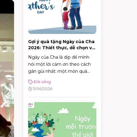
Gợi ý quà tặng Ngày của Cha
2026: Thiết thực, dễ chọn và
đúng sở thích
Ngày của Cha là dịp để mình
nói một lời cảm ơn theo cách
gần gũi nhất: một món quà
đúng nhu cầu, một bữa ăn ấm
Đời sống
cúng, hoặc chỉ đơn giản là dành
11/06/2026
thời gian ở cạnh bố. Năm 2026,
Ngày của Cha rơi vào Chủ nhật
21/6/2026 (Chủ nhật thứ ba của
tháng 6) — rất tiện để cả nhà
lên lịch đi chơi, mua sắm và ăn
uống trong một buổi.