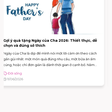
Hưởng ứng Ngày Môi trường Thế giới 5/6: Sống
xanh từ những thói quen nhỏ
Ngày 5/6 hằng năm là Ngày Môi trường Thế giới – dịp để mỗi
người “dừng lại một nhịp” và nhìn lại cách mình đang sống,
đang tiêu dùng và đang tác động lên môi trường xung
quanh. Năm 2026, Ngày Môi trường Thế giới hướng sự chú ý
Đời sống
đến hành động vì khí hậu, với sự kiện toàn cầu được tổ chức
02/06/2026
tại Azerbaijan.