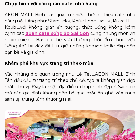
Chụp hình với các quán cafe, nhà hàng
AEON MALL Bình Tân quy tụ nhiều thương hiệu cafe, nhà
hàng nổi tiếng như: Starbucks, Phúc Long, ishusi, Pizza Hut,
Kpub,...với không gian ấn tượng, thức uống không kém
cạnh các
quán
cafe sống ảo Sài Gòn
cùng những món ăn
ngon miệng. Bạn có thể vừa thưởng thức ẩm thực, vừa
"sống ảo" tại đây để lưu giữ những khoảnh khắc đẹp bên
bạn bè và gia đình.
Khám phá khu vực trang trí theo mùa
Vào những dịp quan trọng như Lễ, Tết,...AEON MALL Bình
Tân đều đầu tư trang trí theo chủ đề, tạo ra không gian đẹp
mắt, thú vị. Đây là một địa điểm chụp hình đẹp ở Sài Gòn
mà các gia đình không nên bỏ qua mỗi lần ghé vào mua
sắm tại trung tâm thương mại.