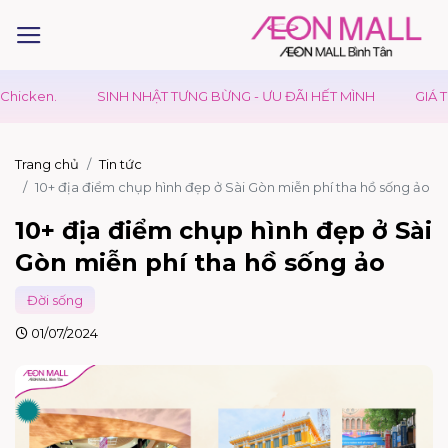
 NHẬT TƯNG BỪNG - ƯU ĐÃI HẾT MÌNH
GIÁ TRỊ VƯỢT TRỘI
K
Trang chủ
Tin tức
10+ địa điểm chụp hình đẹp ở Sài Gòn miễn phí tha hồ sống ảo
10+ địa điểm chụp hình đẹp ở Sài
Gòn miễn phí tha hồ sống ảo
Đời sống
01/07/2024