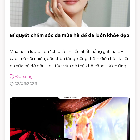
Bí quyết chăm sóc da mùa hè để da luôn khỏe đẹp
Mùa hè là lúc làn da “chịu tải” nhiều nhất: nắng gắt, tia UV
cao, mồ hôi nhiều, dầu thừa tăng, cộng thêm điều hòa khiến
da vừa dễ đổ dầu – bít tắc, vừa có thể khô căng – kích ứng.
Tin vui là bạn không cần skincare phức tạp. Chỉ cần nắm
Đời sống
đúng vài nguyên tắc: làm sạch vừa đủ, dưỡng ẩm nhẹ,
02/06/2026
chống nắng đúng cách và xử lý mồ hôi thông minh, da sẽ dễ
“ổn định” hơn hẳn.