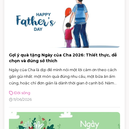
Gợi ý quà tặng Ngày của Cha 2026: Thiết thực, dễ
chọn và đúng sở thích
Ngày của Cha là dịp để mình nói một lời cảm ơn theo cách
gần gũi nhất: một món quà đúng nhu cầu, một bữa ăn ấm
cúng, hoặc chỉ đơn giản là dành thời gian ở cạnh bố. Năm
2026, Ngày của Cha rơi vào Chủ nhật 21/6/2026 (Chủ nhật
Đời sống
thứ ba của tháng 6) — rất tiện để cả nhà lên lịch đi chơi, mua
11/06/2026
sắm và ăn uống trong một buổi.