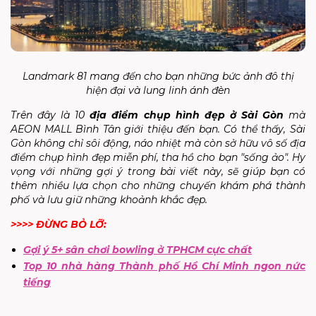
Landmark 81 mang đến cho bạn những bức ảnh đô thị
hiện đại và lung linh ánh đèn
Trên đây là 10
địa điểm chụp hình đẹp ở Sài Gòn
mà
AEON MALL Bình Tân giới thiệu đến bạn. Có thể thấy, Sài
Gòn không chỉ sôi động, náo nhiệt mà còn sở hữu vô số địa
điểm chụp hình đẹp miễn phí, tha hồ cho bạn "sống ảo". Hy
vọng với những gợi ý trong bài viết này, sẽ giúp bạn có
thêm nhiều lựa chọn cho những chuyến khám phá thành
phố và lưu giữ những khoảnh khắc đẹp.
>>>> ĐỪNG BỎ LỠ:
Gợi ý 5+ sân chơi bowling ở TPHCM cực chất
Top 10 nhà hàng Thành phố Hồ Chí Minh ngon nức
tiếng