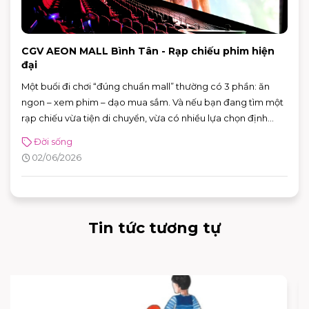
CGV AEON MALL Bình Tân - Rạp chiếu phim hiện
đại
Một buổi đi chơi “đúng chuẩn mall” thường có 3 phần: ăn
ngon – xem phim – dạo mua sắm. Và nếu bạn đang tìm một
rạp chiếu vừa tiện di chuyển, vừa có nhiều lựa chọn định
dạng phòng chiếu để đổi “mood” theo từng bộ phim, CGV
Đời sống
AEON MALL Bình Tân là điểm đến rất phù hợp cho cả gia
02/06/2026
đình, nhóm bạn lẫn các buổi hẹn hò cuối tuần.
Tin tức tương tự