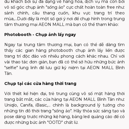
du khách bởi sự đa dạng về hàng hóa, dịch vụ mà còn bởi
vô số góc chụp ảnh "sống ảo" cực chất hoàn toàn free như:
sảnh chính, cầu thang cuốn, khu vực trang trí theo
mùa,...Dưới đây là một số gợi ý nơi để chụp hình trong trung
tâm thương mại AEON MALL mà bạn có thể tham khảo:
Photobooth - Chụp ảnh lấy ngay
Ngay tại trung tâm thương mại, bạn có thể dễ dàng tìm
thấy các gian hàng photobooth chụp ảnh lấy liền được
trang trí độc đáo với nhiều phong cách khác nhau. Chỉ với
vài thao tác đơn giản, bạn đã có thể sở hữu những bức ảnh
"selfie" lung linh để lưu giữ kỷ niệm tại AEON MALL Bình
Tân.
Chụp tại các cửa hàng thời trang
Với thiết kế hiện đại, trẻ trung cùng vô số mặt hàng thời
trang bắt mắt, các cửa hàng tại AEON MALL Bình Tân như:
Uniqlo, Canifa, iBasic,... chính là background lý tưởng cho
những tín đồ thời trang "sống ảo". Hãy thỏa sức sáng tạo và
pose dáng trước những kệ hàng, bảng led quảng cáo để có
được những bức ảnh "OOTD" chất lừ.