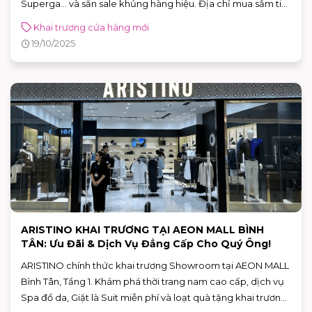
Superga... và săn sale khủng hàng hiệu. Địa chỉ mua sắm tin
cậy tại Bình Tân!
Khai trương cửa hàng mới
19/10/2025
ARISTINO KHAI TRƯƠNG TẠI AEON MALL BÌNH
TÂN: Ưu Đãi & Dịch Vụ Đẳng Cấp Cho Quý Ông!
ARISTINO chính thức khai trương Showroom tại AEON MALL
Bình Tân, Tầng 1. Khám phá thời trang nam cao cấp, dịch vụ
Spa đồ da, Giặt là Suit miễn phí và loạt quà tặng khai trương