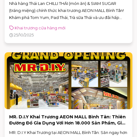
Nhà hàng Thái Lan CHILLI THÁI (món ăn) & SIAM SUGAR
(tráng miệng) chính thức khai trương AEON MALL Bình Tân!
Khám phá Tom Yum, Pad Thái, Trà sữa Thái và ưu đãi hấp
dẫn.
Khai trương cửa hàng mới
25/10/2025
MR. D.I.Y Khai Trương AEON MALL Bình Tân: Thiên
Đường Đồ Gia Dụng Với Hơn 18.000 Sản Phẩm, Giá
Luôn Tốt!
MR. D.I.Y Khai Trương tại AEON MALL Bình Tân: Săn ngay hơn