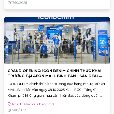
17/10/2025
GRAND OPENING: ICON DENIM CHÍNH THỨC KHAI
TRƯƠNG TẠI AEON MALL BÌNH TÂN - SĂN DEAL
CỰC CHẤT!
ICON DENIM chính thức khai trương cửa hàng mới tại AEON
MALL Bình Tân vào ngày 09.10.2025, Gian F.30 - Tầng 01.
Khám phá không gian mua sắm hiện đại, các dòng quần
jeans công nghệ (TechUrban Jeans, ProCOOL Jeans) và loạt
Khai trương cửa hàng mới
ưu đãi GRAND OPENING siêu hấp dẫn. Ghé thăm ngay!
17/10/2025