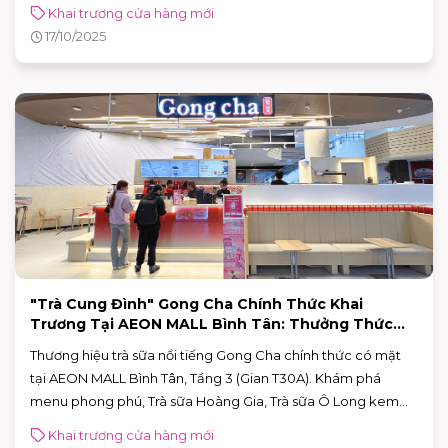
giá trị từ 17/10 - 21/10/2025. Ghé thăm ngay!
Khai trương cửa hàng mới
17/10/2025
"Trà Cung Đình" Gong Cha Chính Thức Khai
Trương Tại AEON MALL Bình Tân: Thưởng Thức
Ngay!
Thương hiệu trà sữa nổi tiếng Gong Cha chính thức có mặt
tại AEON MALL Bình Tân, Tầng 3 (Gian T30A). Khám phá
menu phong phú, Trà sữa Hoàng Gia, Trà sữa Ô Long kem
sữa. Đừng bỏ lỡ các chương trình khai trương & ưu đãi mới
Khai trương cửa hàng mới
nhất!