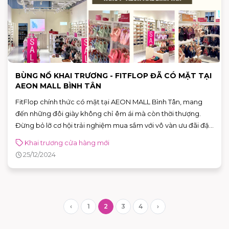
BÙNG NỔ KHAI TRƯƠNG - FITFLOP ĐÃ CÓ MẶT TẠI
AEON MALL BÌNH TÂN
FitFlop chính thức có mặt tại AEON MALL Bình Tân, mang
đến những đôi giày không chỉ êm ái mà còn thời thượng.
Đừng bỏ lỡ cơ hội trải nghiệm mua sắm với vô vàn ưu đãi đặc
biệt ngay trong dịp khai trương
Khai trương cửa hàng mới
25/12/2024
‹
1
2
3
4
›