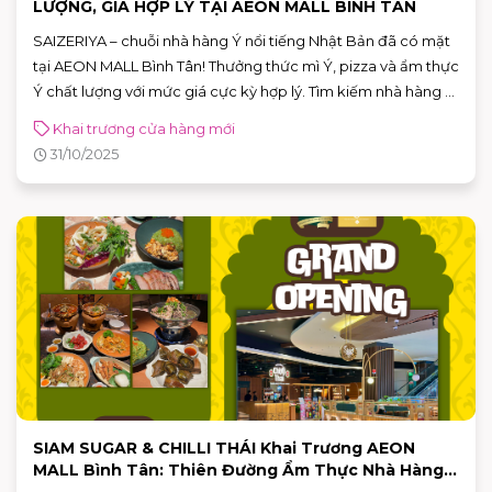
LƯỢNG, GIÁ HỢP LÝ TẠI AEON MALL BÌNH TÂN
SAIZERIYA – chuỗi nhà hàng Ý nổi tiếng Nhật Bản đã có mặt
tại AEON MALL Bình Tân! Thưởng thức mì Ý, pizza và ẩm thực
Ý chất lượng với mức giá cực kỳ hợp lý. Tìm kiếm nhà hàng Ý
ở AEON MALL Bình Tân? Ghé SAIZERIYA ngay!
Khai trương cửa hàng mới
31/10/2025
SIAM SUGAR & CHILLI THÁI Khai Trương AEON
MALL Bình Tân: Thiên Đường Ẩm Thực Nhà Hàng
Thái Lan Đích Thực!