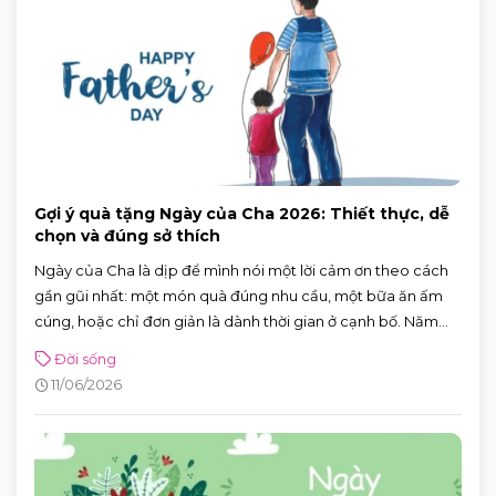
Gợi ý quà tặng Ngày của Cha 2026: Thiết thực, dễ
chọn và đúng sở thích
Ngày của Cha là dịp để mình nói một lời cảm ơn theo cách
gần gũi nhất: một món quà đúng nhu cầu, một bữa ăn ấm
cúng, hoặc chỉ đơn giản là dành thời gian ở cạnh bố. Năm
2026, Ngày của Cha rơi vào Chủ nhật 21/6/2026 (Chủ nhật
Đời sống
thứ ba của tháng 6) — rất tiện để cả nhà lên lịch đi chơi, mua
11/06/2026
sắm và ăn uống trong một buổi.