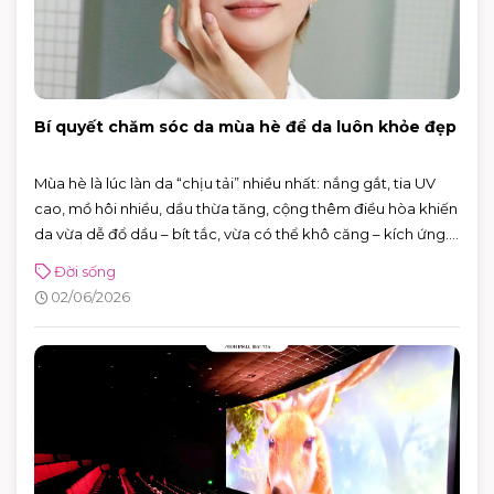
Bí quyết chăm sóc da mùa hè để da luôn khỏe đẹp
Mùa hè là lúc làn da “chịu tải” nhiều nhất: nắng gắt, tia UV
cao, mồ hôi nhiều, dầu thừa tăng, cộng thêm điều hòa khiến
da vừa dễ đổ dầu – bít tắc, vừa có thể khô căng – kích ứng.
Tin vui là bạn không cần skincare phức tạp. Chỉ cần nắm
Đời sống
đúng vài nguyên tắc: làm sạch vừa đủ, dưỡng ẩm nhẹ,
02/06/2026
chống nắng đúng cách và xử lý mồ hôi thông minh, da sẽ dễ
“ổn định” hơn hẳn.