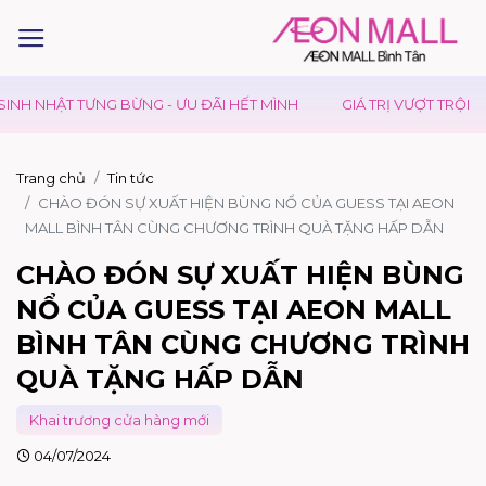
ƯNG BỪNG - ƯU ĐÃI HẾT MÌNH
GIÁ TRỊ VƯỢT TRỘI
KIDS CL
Trang chủ
Tin tức
CHÀO ĐÓN SỰ XUẤT HIỆN BÙNG NỔ CỦA GUESS TẠI AEON
MALL BÌNH TÂN CÙNG CHƯƠNG TRÌNH QUÀ TẶNG HẤP DẪN
CHÀO ĐÓN SỰ XUẤT HIỆN BÙNG
NỔ CỦA GUESS TẠI AEON MALL
BÌNH TÂN CÙNG CHƯƠNG TRÌNH
QUÀ TẶNG HẤP DẪN
Khai trương cửa hàng mới
04/07/2024