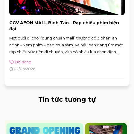
CGV AEON MALL Bình Tân - Rạp chiếu phim hiện
đại
Một buổi đi chơi “đúng chuẩn mall” thường có 3 phần: ăn
ngon – xem phim – dạo mua sắm. Và nếu bạn đang tìm một
rạp chiếu vừa tiện di chuyển, vừa có nhiều lựa chọn định
dạng phòng chiếu để đổi “mood” theo từng bộ phim, CGV
Đời sống
AEON MALL Bình Tân là điểm đến rất phù hợp cho cả gia
02/06/2026
đình, nhóm bạn lẫn các buổi hẹn hò cuối tuần.
Tin tức tương tự