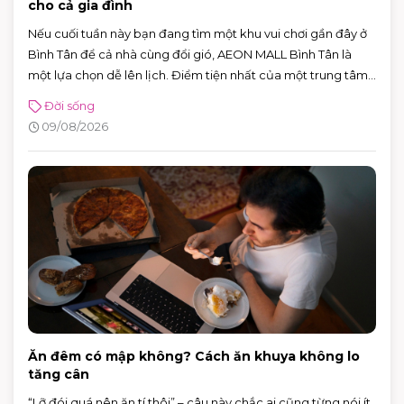
cho cả gia đình
Nếu cuối tuần này bạn đang tìm một khu vui chơi gần đây ở
Bình Tân để cả nhà cùng đổi gió, AEON MALL Bình Tân là
một lựa chọn dễ lên lịch. Điểm tiện nhất của một trung tâm
thương mại là bạn không cần chọn riêng từng địa điểm: trẻ
Đời sống
em có khu vui chơi trong nhà, người lớn có thể xem phim, ăn
09/08/2026
uống, mua sắm hoặc ngồi cà phê nghỉ chân. Chỉ cần sắp
xếp khéo một chút, một buổi đi chơi 3–5 tiếng vẫn đủ vui mà
không bị quá tải.
Ăn đêm có mập không? Cách ăn khuya không lo
tăng cân
“Lỡ đói quá nên ăn tí thôi” – câu này chắc ai cũng từng nói ít