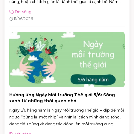
cúng, hoặc chỉ đơn giản là dành thời gian ở cạnh bố. Năm
2026, Ngày của Cha rơi vào Chủ nhật 21/6/2026 (Chủ nhật
Đời sống
thứ ba của tháng 6) — rất tiện để cả nhà lên lịch đi chơi, mua
11/06/2026
sắm và ăn uống trong một buổi.
Hưởng ứng Ngày Môi trường Thế giới 5/6: Sống
xanh từ những thói quen nhỏ
Ngày 5/6 hằng năm là Ngày Môi trường Thế giới – dịp để mỗi
người “dừng lại một nhịp” và nhìn lại cách mình đang sống,
đang tiêu dùng và đang tác động lên môi trường xung
quanh. Năm 2026, Ngày Môi trường Thế giới hướng sự chú ý