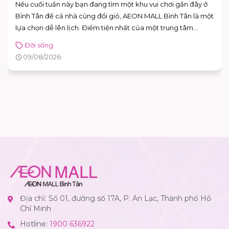
“Lỡ đói quá nên ăn tí thôi” – câu này chắc ai cũng từng nói ít
nhất một lần. Nhưng rồi lại lo: ăn đêm có mập không? Câu
trả lời thực tế là: có thể mập, nhưng không phải cứ ăn sau 9
giờ là chắc chắn tăng cân.
Đời sống
11/06/2026
Địa chỉ: Số 01, đường số 17A, P. An Lạc, Thành phố Hồ
Chí Minh
Hotline:
1900 636922