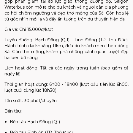
góp phần giảm tải áp lực giao thông đường bộ, Saigon
Waterbus còn mở ra cho du khách và người dân địa phương
cơ hội chiêm ngưỡng vẻ đẹp thơ mộng của Sài Gòn hoa lệ
từ góc nhìn mới lạ và đầy ấn tượng trên du thuyền hiện đại.
Giá vé: Chỉ 15.000đ/lượt
Tuyến đường: Bạch Đằng (Q.1) - Linh Đông (TP. Thủ Đức):
Hành trình dài khoảng 11km, đưa du khách men theo dòng
Sài Gòn thơ mộng, khám phá những cảnh quan tuyệt đẹp
hai bên bờ sông.
Lịch hoạt động: Tất cả các ngày trong tuần (bao gồm cả
ngày lễ)
Thời gian hoạt động: 6h00 - 19h00 (lượt đầu tiên lúc 6h00,
lượt cuối cùng lúc 18h30)
Tần suất: 30 phút/chuyến
Bến tàu:
Bến tàu Bạch Đằng (Q1)
Bến tàu Bình An (TP. Thủ Đức)