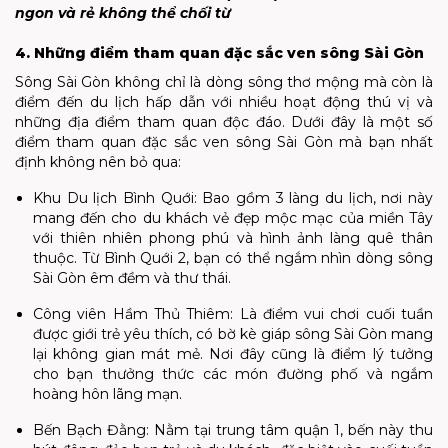
ngon và rẻ không thể chối từ
4. Những điểm tham quan đặc sắc ven sông Sài Gòn
Sông Sài Gòn không chỉ là dòng sông thơ mộng mà còn là
điểm đến du lịch hấp dẫn với nhiều hoạt động thú vị và
những địa điểm tham quan độc đáo. Dưới đây là một số
điểm tham quan đặc sắc ven sông Sài Gòn mà bạn nhất
định không nên bỏ qua:
Khu Du lịch Bình Quới: Bao gồm 3 làng du lịch, nơi này
mang đến cho du khách vẻ đẹp mộc mạc của miền Tây
với thiên nhiên phong phú và hình ảnh làng quê thân
thuộc. Từ Bình Quới 2, bạn có thể ngắm nhìn dòng sông
Sài Gòn êm đềm và thư thái.
Công viên Hầm Thủ Thiêm: Là điểm vui chơi cuối tuần
được giới trẻ yêu thích, có bờ kè giáp sông Sài Gòn mang
lại không gian mát mẻ. Nơi đây cũng là điểm lý tưởng
cho bạn thưởng thức các món đường phố và ngắm
hoàng hôn lãng mạn.
Bến Bạch Đằng: Nằm tại trung tâm quận 1, bến này thu