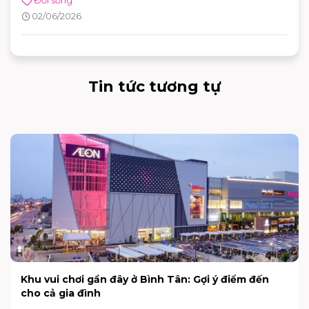
Đời sống
đến hành động vì khí hậu, với sự kiện toàn cầu được tổ chức
02/06/2026
tại Azerbaijan.
Tin tức tương tự
Ăn đêm có mập không? Cách ăn khuya không lo
tăng cân