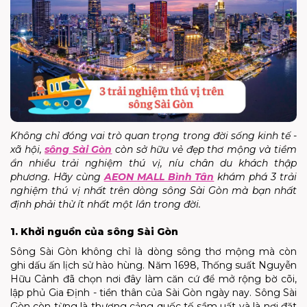
Không chỉ đóng vai trò quan trọng trong đời sống kinh tế -
xã hội,
sông Sài Gòn
còn sở hữu vẻ đẹp thơ mộng và tiềm
ẩn nhiều trải nghiệm thú vị, níu chân du khách thập
phương. Hãy cùng
AEON MALL Bình Tân
khám phá 3 trải
nghiệm thú vị nhất trên dòng sông Sài Gòn mà bạn nhất
định phải thử ít nhất một lần trong đời.
1. Khởi nguồn của sông Sài Gòn
Sông Sài Gòn không chỉ là dòng sông thơ mộng mà còn
ghi dấu ấn lịch sử hào hùng. Năm 1698, Thống suất Nguyễn
Hữu Cảnh đã chọn nơi đây làm căn cứ để mở rộng bờ cõi,
lập phủ Gia Định - tiền thân của Sài Gòn ngày nay. Sông Sài
Gòn còn từng là thương cảng quốc tế sầm uất và là nơi đặt