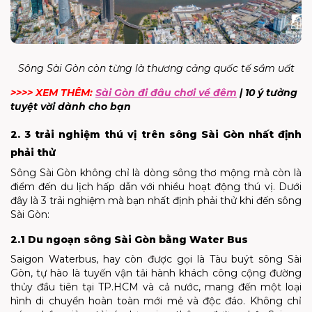
Sông Sài Gòn còn từng là thương cảng quốc tế sầm uất
>>>> XEM THÊM:
Sài Gòn đi đâu chơi về đêm
| 10 ý tưởng
tuyệt vời dành cho bạn
2. 3 trải nghiệm thú vị trên sông Sài Gòn nhất định
phải thử
Sông Sài Gòn không chỉ là dòng sông thơ mộng mà còn là
điểm đến du lịch hấp dẫn với nhiều hoạt động thú vị. Dưới
đây là 3 trải nghiệm mà bạn nhất định phải thử khi đến sông
Sài Gòn:
2.1 Du ngoạn sông Sài Gòn bằng Water Bus
Saigon Waterbus, hay còn được gọi là Tàu buýt sông Sài
Gòn, tự hào là tuyến vận tải hành khách công cộng đường
thủy đầu tiên tại TP.HCM và cả nước, mang đến một loại
hình di chuyển hoàn toàn mới mẻ và độc đáo. Không chỉ