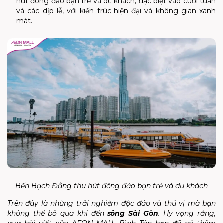
hút đông đảo bạn trẻ và du khách, đặc biệt vào cuối tuần
và các dịp lễ, với kiến trúc hiện đại và không gian xanh
mát.
Bến Bạch Đằng thu hút đông đảo bạn trẻ và du khách
Trên đây là những trải nghiệm độc đáo và thú vị mà bạn
không thể bỏ qua khi đến
sông Sài Gòn
. Hy vọng rằng,
qua bài viết của AEON MALL Bình Tân bạn đã có thêm