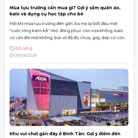
Mùa tựu trường cần mua gì? Gợi ý sắm quần áo,
balo và dụng cụ học tập cho bé
Mỗi khi mùa tựu trường đến gần, ba mẹ lại bắt đầu một
“cuộc tổng kiểm kê” nhỏ: đồng phục còn vừa không, balo
có cần đổi mới không, bút vở đã đủ chưa, giày dép có còn
phù hợp để bé đi học mỗi ngày không. Nghe thì đơn giản,
Đời sống
nhưng nếu để sát ngày khai giảng mới chuẩn bị, việc mua
09/08/2026
sắm rất dễ trở nên vội vàng, thiếu món này, dư món kia.
Khu vui chơi gần đây ở Bình Tân: Gợi ý điểm đến