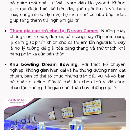
bộ phim mới nhất từ Việt Nam đến Hollywood. Không
gian rạp được thiết kế hiện đại, ghế ngồi êm ái và thoải
mái, cùng nhiều dịch vụ tiện ích như combo bắp nước
giúp tăng thêm trải nghiệm giải trí.
Tham gia các trò chơi tại Dream Games
:
Những máy
chơi game arcade, đua xe, bắn súng hay đập búa mang
lại cảm giác phấn khích cho cả trẻ em lẫn người lớn. Đây
là nơi lý tưởng để giải tỏa căng thẳng và thử thách khả
năng phản xạ của bản thân.
Khu bowling Dream Bowling
:
Với thiết kế chuyên
nghiệp, không gian hiện đại và hệ thống đường ném đạt
chuẩn, bạn có thể tổ chức những trận đấu vui vẻ với bạn
bè hoặc gia đình. Đây là một lựa chọn thú vị để cùng
nhau tận hưởng thời gian cuối tuần hay những dịp lễ.