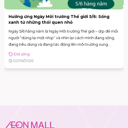
Bí quyết chăm sóc da mùa hè để da luôn khỏe đẹp
Mùa hè là lúc làn da “chịu tải” nhiều nhất: nắng gắt, tia UV
cao, mồ hôi nhiều, dầu thừa tăng, cộng thêm điều hòa khiến
da vừa dễ đổ dầu – bít tắc, vừa có thể khô căng – kích ứng.
Tin vui là bạn không cần skincare phức tạp. Chỉ cần nắm
Đời sống
đúng vài nguyên tắc: làm sạch vừa đủ, dưỡng ẩm nhẹ,
02/06/2026
chống nắng đúng cách và xử lý mồ hôi thông minh, da sẽ dễ
“ổn định” hơn hẳn.