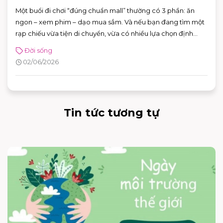
Một buổi đi chơi “đúng chuẩn mall” thường có 3 phần: ăn
ngon – xem phim – dạo mua sắm. Và nếu bạn đang tìm một
rạp chiếu vừa tiện di chuyển, vừa có nhiều lựa chọn định
dạng phòng chiếu để đổi “mood” theo từng bộ phim, CGV
Đời sống
AEON MALL Bình Tân là điểm đến rất phù hợp cho cả gia
02/06/2026
đình, nhóm bạn lẫn các buổi hẹn hò cuối tuần.
Tin tức tương tự