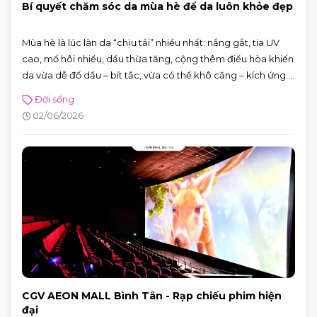
Bí quyết chăm sóc da mùa hè để da luôn khỏe đẹp
Mùa hè là lúc làn da “chịu tải” nhiều nhất: nắng gắt, tia UV
cao, mồ hôi nhiều, dầu thừa tăng, cộng thêm điều hòa khiến
da vừa dễ đổ dầu – bít tắc, vừa có thể khô căng – kích ứng.
Tin vui là bạn không cần skincare phức tạp. Chỉ cần nắm
Đời sống
đúng vài nguyên tắc: làm sạch vừa đủ, dưỡng ẩm nhẹ,
02/06/2026
chống nắng đúng cách và xử lý mồ hôi thông minh, da sẽ dễ
“ổn định” hơn hẳn.
CGV AEON MALL Bình Tân - Rạp chiếu phim hiện
đại