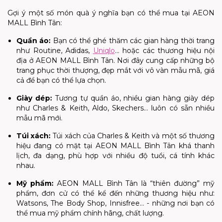
Gợi ý một số món quà ý nghĩa bạn có thể mua tại AEON
MALL Bình Tân:
Quần áo
:
Bạn có thể ghé thăm các gian hàng thời trang
như Routine, Adidas,
Uniqlo
… hoặc các thương hiệu nội
địa ở AEON MALL Bình Tân. Nơi đây cung cấp những bộ
trang phục thời thượng, đẹp mắt với vô vàn mẫu mã, giá
cả để bạn có thể lựa chọn.
Giày dép
:
Tương tự quần áo, nhiều gian hàng giày dép
như Charles & Keith, Aldo, Skechers… luôn có sẵn nhiều
mẫu mã mới.
Túi xách
:
Túi xách của Charles & Keith và một số thương
hiệu đang có mặt tại AEON MALL Bình Tân khá thanh
lịch, đa dạng, phù hợp với nhiều độ tuổi, cá tính khác
nhau.
Mỹ phẩm
:
AEON MALL Bình Tân là “thiên đường” mỹ
phẩm, đơn cử có thể kể đến những thương hiệu như:
Watsons, The Body Shop, Innisfree… - những nơi bạn có
thể mua mỹ phẩm chính hãng, chất lượng.