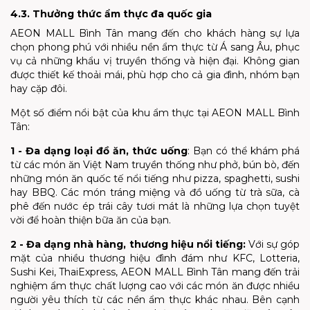
4.3. Thưởng thức ẩm thực đa quốc gia
AEON MALL Bình Tân mang đến cho khách hàng sự lựa
chọn phong phú với nhiều nền ẩm thực từ Á sang Âu, phục
vụ cả những khẩu vị truyền thống và hiện đại. Không gian
được thiết kế thoải mái, phù hợp cho cả gia đình, nhóm bạn
hay cặp đôi.
Một số điểm nổi bật của khu ẩm thực tại AEON MALL Bình
Tân:
1 - Đa dạng loại đồ ăn, thức uống
:
Bạn có thể khám phá
từ các món ăn Việt Nam truyền thống như phở, bún bò, đến
những món ăn quốc tế nổi tiếng như pizza, spaghetti, sushi
hay BBQ. Các món tráng miệng và đồ uống từ trà sữa, cà
phê đến nước ép trái cây tươi mát là những lựa chọn tuyệt
vời để hoàn thiện bữa ăn của bạn.
2 - Đa dạng nhà hàng, thương hiệu nổi tiếng:
Với sự góp
mặt của nhiều thương hiệu đình đám như KFC, Lotteria,
Sushi Kei, ThaiExpress, AEON MALL Bình Tân mang đến trải
nghiệm ẩm thực chất lượng cao với các món ăn được nhiều
người yêu thích từ các nền ẩm thực khác nhau. Bên cạnh