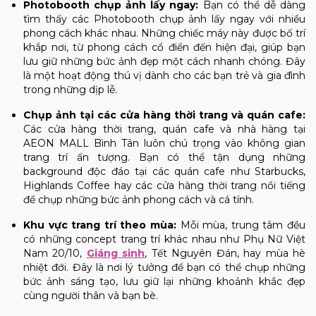
Photobooth chụp ảnh lấy ngay
:
Bạn có thể dễ dàng
tìm thấy các Photobooth chụp ảnh lấy ngay với nhiều
phong cách khác nhau. Những chiếc máy này được bố trí
khắp nơi, từ phong cách cổ điển đến hiện đại, giúp bạn
lưu giữ những bức ảnh đẹp một cách nhanh chóng. Đây
là một hoạt động thú vị dành cho các bạn trẻ và gia đình
trong những dịp lễ.
Chụp ảnh tại các cửa hàng thời trang và quán cafe
:
Các cửa hàng thời trang, quán cafe và nhà hàng tại
AEON MALL Bình Tân luôn chú trọng vào không gian
trang trí ấn tượng. Bạn có thể tận dụng những
background độc đáo tại các quán cafe như Starbucks,
Highlands Coffee hay các cửa hàng thời trang nổi tiếng
để chụp những bức ảnh phong cách và cá tính.
Khu vực trang trí theo mùa
:
Mỗi mùa, trung tâm đều
có những concept trang trí khác nhau như Phụ Nữ Việt
Nam 20/10,
Giáng sinh
, Tết Nguyên Đán, hay mùa hè
nhiệt đới. Đây là nơi lý tưởng để bạn có thể chụp những
bức ảnh sáng tạo, lưu giữ lại những khoảnh khắc đẹp
cùng người thân và bạn bè.