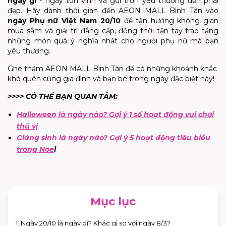
ngày gì
- ngày tôn vinh và gửi trọn yêu thương đến phái
đẹp. Hãy dành thời gian đến AEON MALL Bình Tân vào
ngày Phụ nữ Việt Nam 20/10
để tận hưởng không gian
mua sắm và giải trí đẳng cấp, đồng thời tận tay trao tặng
những món quà ý nghĩa nhất cho người phụ nữ mà bạn
yêu thương.
Ghé thăm AEON MALL Bình Tân để có những khoảnh khắc
khó quên cùng gia đình và bạn bè trong ngày đặc biệt này!
>>>> CÓ THỂ BẠN QUAN TÂM:
Halloween là ngày nào? Gợi ý 1 số hoạt động vui chơi
thú vị
Giáng sinh là ngày nào? Gợi ý 5 hoạt động tiêu biểu
trong Noe
l
Mục lục
1. Ngày 20/10 là ngày gì? Khác gì so với ngày 8/3?