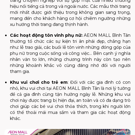
trang chuyên nghiệp với sự góp mặt của nhiều thương
hiệu nổi tiếng cả trong và ngoài nước. Các mẫu thời trang
mới nhất được giới thiệu trong không gian sang trọng,
mang đến cho khách hàng cơ hội chiêm ngưỡng những
xu hướng thời trang đang thịnh hành.
Các hoạt động tôn vinh phụ nữ:
AEON MALL Bình Tân
thường tổ chức các sự kiện tri ân phái đẹp, chẳng hạn
như: lễ trao giải, các buổi lễ tôn vinh những đóng góp của
phụ nữ trong cuộc sống và công việc... Bên cạnh ý nghĩa
nhân văn to lớn, những chương trình này còn tạo nên
những khoảnh khắc vô cùng đáng nhớ đối với người
tham gia.
Khu vui chơi cho trẻ em
:
Đối với các gia đình có con
nhỏ, khu vui chơi tại AEON MALL Bình Tân là nơi lý tưởng
để cả gia đình cùng tận hưởng ngày lễ. Những khu vui
chơi này được trang bị hiện đại, an toàn và có đa dạng trò
chơi giúp các bé vui chơi thỏa thích, trong khi người lớn
có thể thoải mái mua sắm và tham gia các hoạt động
khác.