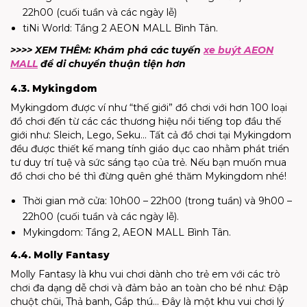
22h00 (cuối tuần và các ngày lễ)
tiNi World: Tầng 2 AEON MALL Bình Tân.
>>>> XEM THÊM: Khám phá các tuyến
xe buýt AEON
MALL
để di chuyển thuận tiện hơn
4.3. Mykingdom
Mykingdom được ví như “thế giới” đồ chơi với hơn 100 loại
đồ chơi đến từ các các thương hiệu nổi tiếng top đầu thế
giới như: Sleich, Lego, Seku… Tất cả đồ chơi tại Mykingdom
đều được thiết kế mang tính giáo dục cao nhằm phát triển
tư duy trí tuệ và sức sáng tạo của trẻ. Nếu bạn muốn mua
đồ chơi cho bé thì đừng quên ghé thăm Mykingdom nhé!
Thời gian mở cửa: 10h00 – 22h00 (trong tuần) và 9h00 –
22h00 (cuối tuần và các ngày lễ).
Mykingdom: Tầng 2, AEON MALL Bình Tân.
4.4. Molly Fantasy
Molly Fantasy là khu vui chơi dành cho trẻ em với các trò
chơi đa dạng dễ chơi và đảm bảo an toàn cho bé như: Đập
chuột chũi, Thả banh, Gắp thú… Đây là một khu vui chơi lý