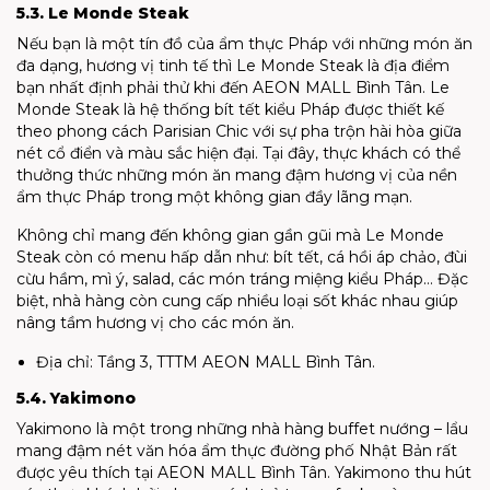
5.3. Le Monde Steak
Nếu bạn là một tín đồ của ẩm thực Pháp với những món ăn
đa dạng, hương vị tinh tế thì Le Monde Steak là địa điểm
bạn nhất định phải thử khi đến AEON MALL Bình Tân. Le
Monde Steak là hệ thống bít tết kiểu Pháp được thiết kế
theo phong cách Parisian Chic với sự pha trộn hài hòa giữa
nét cổ điển và màu sắc hiện đại. Tại đây, thực khách có thể
thưởng thức những món ăn mang đậm hương vị của nền
ẩm thực Pháp trong một không gian đầy lãng mạn.
Không chỉ mang đến không gian gần gũi mà Le Monde
Steak còn có menu hấp dẫn như: bít tết, cá hồi áp chảo, đùi
cừu hầm, mì ý, salad, các món tráng miệng kiểu Pháp… Đặc
biệt, nhà hàng còn cung cấp nhiều loại sốt khác nhau giúp
nâng tầm hương vị cho các món ăn.
Địa chỉ: Tầng 3, TTTM AEON MALL Bình Tân.
5.4. Yakimono
Yakimono là một trong những nhà hàng buffet nướng – lẩu
mang đậm nét văn hóa ẩm thực đường phố Nhật Bản rất
được yêu thích tại AEON MALL Bình Tân. Yakimono thu hút