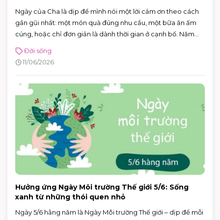
Ngày của Cha là dịp để mình nói một lời cảm ơn theo cách
gần gũi nhất: một món quà đúng nhu cầu, một bữa ăn ấm
cúng, hoặc chỉ đơn giản là dành thời gian ở cạnh bố. Năm
2026, Ngày của Cha rơi vào Chủ nhật 21/6/2026 (Chủ nhật
Đời sống
thứ ba của tháng 6) — rất tiện để cả nhà lên lịch đi chơi, mua
11/06/2026
sắm và ăn uống trong một buổi.
Hưởng ứng Ngày Môi trường Thế giới 5/6: Sống
xanh từ những thói quen nhỏ
Ngày 5/6 hằng năm là Ngày Môi trường Thế giới – dịp để mỗi