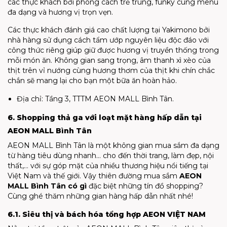
các thực khách bởi phong cách trẻ trung, funky cùng menu
đa dạng và hương vị trọn vẹn.
Các thực khách đánh giá cao chất lượng tại Yakimono bởi
nhà hàng sử dụng cách tẩm ướp nguyên liệu độc đáo với
công thức riêng giúp giữ được hương vị truyền thống trong
mỗi món ăn. Không gian sang trọng, âm thanh xì xèo của
thịt trên vỉ nướng cùng hương thơm của thịt khi chín chắc
chắn sẽ mang lại cho bạn một bữa ăn hoàn hảo.
Địa chỉ: Tầng 3, TTTM AEON MALL Bình Tân.
6. Shopping thả ga với loạt mặt hàng hấp dẫn tại
AEON MALL Bình Tân
AEON MALL Bình Tân là một không gian mua sắm đa dạng
từ hàng tiêu dùng nhanh… cho đến thời trang, làm đẹp, nội
thất,… với sự góp mặt của nhiều thương hiệu nổi tiếng tại
Việt Nam và thế giới. Vậy thiên đường mua sắm
AEON
MALL Bình Tân có gì
đặc biệt những tín đồ shopping?
Cùng ghé thăm những gian hàng hấp dẫn nhất nhé!
6.1. Siêu thị và bách hóa tổng hợp AEON VIỆT NAM