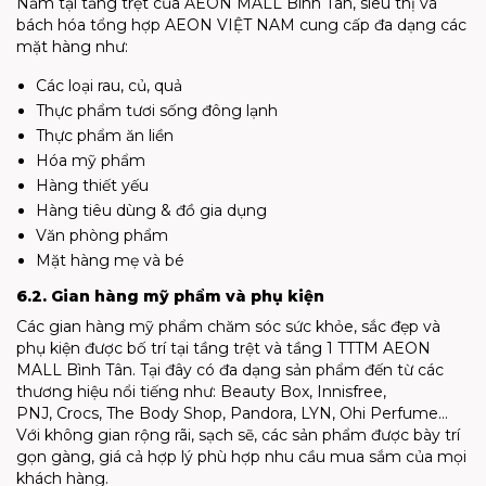
Nằm tại tầng trệt của AEON MALL Bình Tân, siêu thị và
bách hóa tổng hợp AEON VIỆT NAM cung cấp đa dạng các
mặt hàng như:
Các loại rau, củ, quả
Thực phẩm tươi sống đông lạnh
Thực phẩm ăn liền
Hóa mỹ phẩm
Hàng thiết yếu
Hàng tiêu dùng & đồ gia dụng
Văn phòng phẩm
Mặt hàng mẹ và bé
6.2. Gian hàng mỹ phẩm và phụ kiện
Các gian hàng mỹ phẩm chăm sóc sức khỏe, sắc đẹp và
phụ kiện được bố trí tại tầng trệt và tầng 1 TTTM AEON
MALL Bình Tân. Tại đây có đa dạng sản phẩm đến từ các
thương hiệu nổi tiếng như: Beauty Box, Innisfree,
PNJ, Crocs, The Body Shop, Pandora, LYN, Ohi Perfume…
Với không gian rộng rãi, sạch sẽ, các sản phẩm được bày trí
gọn gàng, giá cả hợp lý phù hợp nhu cầu mua sắm của mọi
khách hàng.