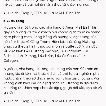
nê cả ngày và trải nghiệm ẩm thực từ khắp mọi nơi.
Địa chỉ: Tầng 2, TTTM AEON MALL Bình Tân.
5.2. Hutong
Hutong là một trong các nhà hàng ở Aeon Mall Bình Tân
gây ấn tượng với thực khách bởi không gian thiết kế mang
đậm phong cách Hồng Kông và hương vị đặc trưng của
nền ẩm thực xứ Cảng Thơm. Hiện tại, nhà hàng Hutong
phục vụ theo 2 hình thức gọi món và buffet với 7 vị nước
lẩu đặc biệt: Lẩu Hutong đặc biệt, Lẩu Tomyum, Lẩu
Sichuan, Lẩu Xương, Lẩu Nấm, Lẩu Cà Chua và Lẩu
Collagen.
Ngoài ra, nhà hàng Hutong còn cung cấp hơn 99 món ăn
nhúng lẩu đi kèm và thực khách có thể tự trải nghiệm pha
nước chấm theo sở thích riêng với 16 loại gia vị có sẵn. Với
không gian hiện đại, đa dạng món ăn, Hutong là địa điểm
ăn uống rất thích hợp cho các dịp gặp gỡ đối tác, bạn bè và
gia đình.
Địa chỉ: Tầng 3, TTTM AEON MALL Bình Tân.