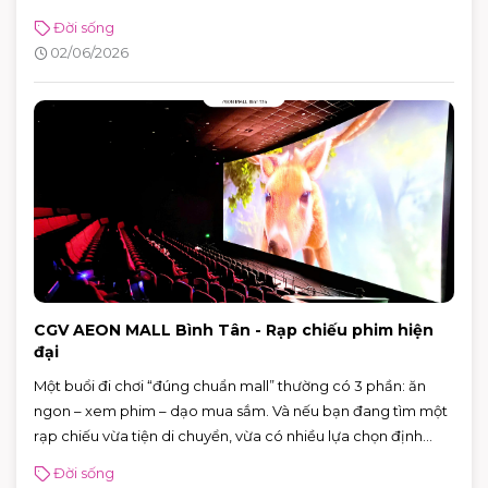
Tin vui là bạn không cần skincare phức tạp. Chỉ cần nắm
Đời sống
đúng vài nguyên tắc: làm sạch vừa đủ, dưỡng ẩm nhẹ,
02/06/2026
chống nắng đúng cách và xử lý mồ hôi thông minh, da sẽ dễ
“ổn định” hơn hẳn.
CGV AEON MALL Bình Tân - Rạp chiếu phim hiện
đại
Một buổi đi chơi “đúng chuẩn mall” thường có 3 phần: ăn
ngon – xem phim – dạo mua sắm. Và nếu bạn đang tìm một
rạp chiếu vừa tiện di chuyển, vừa có nhiều lựa chọn định
dạng phòng chiếu để đổi “mood” theo từng bộ phim, CGV
Đời sống
AEON MALL Bình Tân là điểm đến rất phù hợp cho cả gia