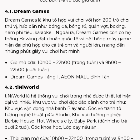
các bạn trẻ và các gia đình
4.1. Dream Games
Dream Games là khu tổ hợp vui chơi với hơn 200 trò chơi
thú vị, hấp dẫn như: bóng đá, bóng rổ, quần vợt, boxing,
ném phi tiêu, karaoke… Ngoài ra, Dream Games còn có hệ
thống Bowling đạt chuẩn quốc tế và hệ thống máy game
hiện đại phù hợp cho cả trẻ em và người lớn, mang đến
những phút giây vui chơi hết mình.
Giờ mở cửa: 10h00 – 22h00 (trong tuần) và 9h00 –
22h00 (cuối tuần)
Dream Games: Tầng 1, AEON MALL Bình Tân.
4.2. tiNiWorld
tiNiWorld là hệ thống vui chơi trong nhà được thiết kế hiện
đại với nhiều khu vực vui chơi độc đáo dành cho trẻ như:
Khu vực vận động nhà banh Playland, Góc vẽ tranh tô
tượng nghệ thuật piCa Studio, Khu vực hướng nghiệp
Barbie House, Hot Wheels city, Baby Park (dành cho trẻ
dưới 2 tuổi), Góc khoa học, Lớp dạy nấu ăn…
Thời gian mở cửa: 10h00 – 22h00 (trong tuần) và 9h00 –