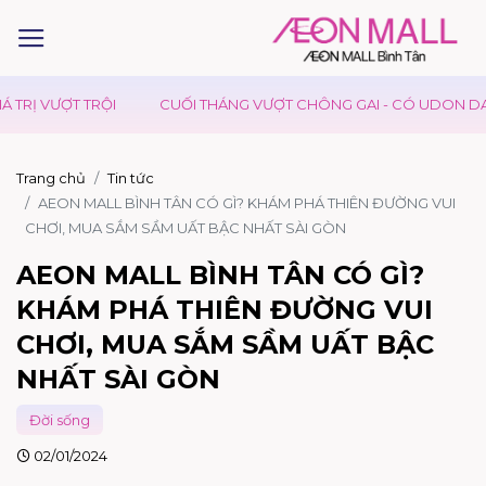
I
CUỐI THÁNG VƯỢT CHÔNG GAI - CÓ UDON DAY TIẾP SỨC
Trang chủ
Tin tức
AEON MALL BÌNH TÂN CÓ GÌ? KHÁM PHÁ THIÊN ĐƯỜNG VUI
CHƠI, MUA SẮM SẦM UẤT BẬC NHẤT SÀI GÒN
AEON MALL BÌNH TÂN CÓ GÌ?
KHÁM PHÁ THIÊN ĐƯỜNG VUI
CHƠI, MUA SẮM SẦM UẤT BẬC
NHẤT SÀI GÒN
Đời sống
02/01/2024