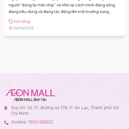
người “dừng lại một nhịp” và nhìn lại cách mình đang sống,
đang tiêu dùng và đang tác động lên môi trường xung
quanh. Năm 2026, Ngày Môi trường Thế giới hướng sự chú ý
Đời sống
đến hành động vì khí hậu, với sự kiện toàn cầu được tổ chức
02/06/2026
tại Azerbaijan.
Địa chỉ: Số 01, đường số 17A, P. An Lạc, Thành phố Hồ
Chí Minh
Hotline:
1900 636922