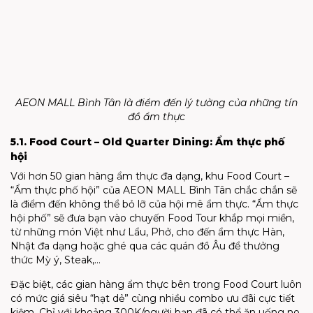
AEON MALL Bình Tân là điểm đến lý tưởng của những tín
đồ ẩm thực
5.1. Food Court – Old Quarter Dining: Ẩm thực phố
hội
Với hơn 50 gian hàng ẩm thực đa dạng, khu Food Court –
“Ẩm thực phố hội” của AEON MALL Bình Tân chắc chắn sẽ
là điểm đến không thể bỏ lỡ của hội mê ẩm thực. “Ẩm thực
hội phố” sẽ đưa bạn vào chuyến Food Tour khắp mọi miền,
từ những món Việt như Lẩu, Phở, cho đến ẩm thực Hàn,
Nhật đa dạng hoặc ghé qua các quán đồ Âu để thưởng
thức Mỳ ý, Steak,…
Đặc biệt, các gian hàng ẩm thực bên trong Food Court luôn
có mức giá siêu “hạt dẻ” cùng nhiều combo ưu đãi cực tiết
kiệm. Chỉ với khoảng 300K/người bạn đã có thể ăn uống no