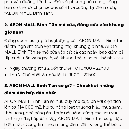
phải vào đường Tên Lửa. Đối với phương tiện công cộng,
bạn có thể lựa chọn xe bus số 41 và xuống tại điểm dừng
“AEON MALL Bình Tân”.
2. AEON MALL Bình Tân mở cửa, đóng cửa vào khung
giờ nào?
Đừng quên lưu lại giờ hoạt động của AEON MALL Bình Tân
để trải nghiệm trọn vẹn trong mọi khung giờ nhé. AEON
MALL Bình Tân sẽ mở cửa vào tất cả các ngày, bao gồm cả
dịp cuối tuần và ngày lễ, với khung thời gian cụ thể như sau:
Ngày thường (thứ 2 đến thứ 6): Từ 10h00 – 22h00
Thứ 7, Chủ nhật & ngày lễ: Từ 9h00 – 22h00
3. AEON MALL Bình Tân có gì? – Checklist những
điểm đến hấp dẫn nhất
AEON MALL Bình Tân sở hữu quy mô cực lớn với diện tích
lên tới 114.000 m2, hội tụ hàng loạt thương hiệu mua sắm,
thời trang, nhà hàng ẩm thực nổi tiếng cùng các khu vui
chơi hiện đại, hấp dẫn. Vậy AEON MALL Bình Tân có gì đặc
biệt nhất? Cùng tìm hiểu những điểm đến không thể bỏ lỡ