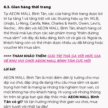
6.3. Gian hàng thời trang
Tại AEON MALL Bình Tân, các cửa hàng thời trang được bố
trí tại tầng 1 và tầng trệt với các thương hiệu uy tín: MLB,
Uniqlo, Li-Ning, Canifa, Nike, Charles & Keith, Owen, Levi’s,
Rechic… Khi đến với AEON MALL Bình Tân, khách hàng có
thể thoải mái lựa chọn các sản phẩm trong “thiên đường
mua sắm” với đầy đủ kiểu dáng, kích cỡ và giá cả. Ngoài ra,
khách hàng còn có thể nhận được nhiều ưu đãi khủng hoặc
voucher khi mua sắm.
>>>> THAM KHẢO THÊM:
GIẢI TRÍ THẢ GA VỚI MỨC GIA
VÉ KHU VUI CHƠI AEON MALL BÌNH TÂN CỰC HỜI
Lời kết
AEON MALL Bình Tân là một điểm đến lý tưởng cho mọi
dịp vui chơi, đáp ứng đa dạng nhu cầu mua sắm và quan
trọng hơn hết là mang lại những trải nghiệm trọn vẹn, có
một không hai cho khách hàng. Hi vọng với những thông
tin trên sẽ giúp bạn giải đáp thắc mắc
AEON MALL Bình
Tân có gì?
Và tận hưởng những thời gian vui chơi, mua
sắm tuyệt vời nhất tại đây!