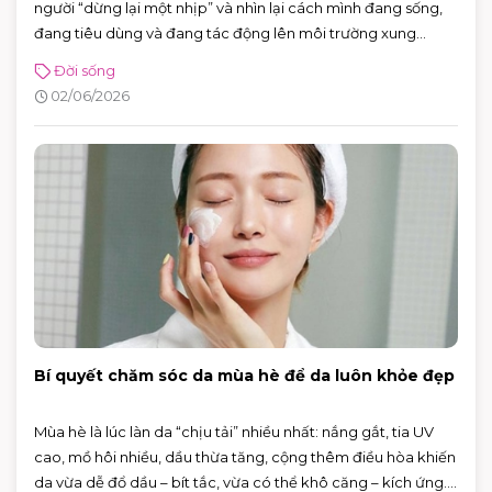
người “dừng lại một nhịp” và nhìn lại cách mình đang sống,
đang tiêu dùng và đang tác động lên môi trường xung
quanh. Năm 2026, Ngày Môi trường Thế giới hướng sự chú ý
Đời sống
đến hành động vì khí hậu, với sự kiện toàn cầu được tổ chức
02/06/2026
tại Azerbaijan.
Bí quyết chăm sóc da mùa hè để da luôn khỏe đẹp
Mùa hè là lúc làn da “chịu tải” nhiều nhất: nắng gắt, tia UV
cao, mồ hôi nhiều, dầu thừa tăng, cộng thêm điều hòa khiến
da vừa dễ đổ dầu – bít tắc, vừa có thể khô căng – kích ứng.