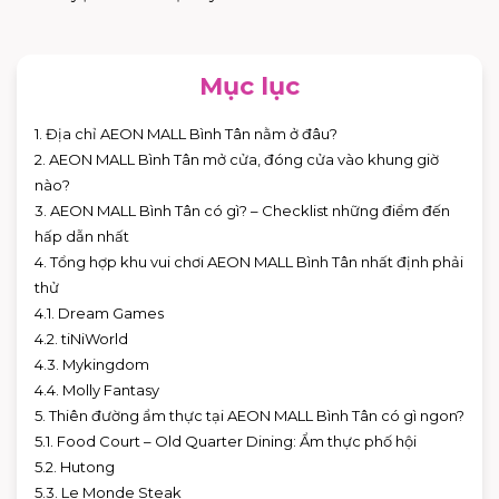
Mục lục
1. Địa chỉ AEON MALL Bình Tân nằm ở đâu?
2. AEON MALL Bình Tân mở cửa, đóng cửa vào khung giờ
nào?
3. AEON MALL Bình Tân có gì? – Checklist những điểm đến
hấp dẫn nhất
4. Tổng hợp khu vui chơi AEON MALL Bình Tân nhất định phải
thử
4.1. Dream Games
4.2. tiNiWorld
4.3. Mykingdom
4.4. Molly Fantasy
5. Thiên đường ẩm thực tại AEON MALL Bình Tân có gì ngon?
5.1. Food Court – Old Quarter Dining: Ẩm thực phố hội
5.2. Hutong
5.3. Le Monde Steak