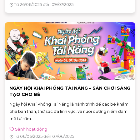
dẫn và ưu đãi độc quyền!
Từ 26/06/2025 đến 09/07/2025
NGÀY HỘI KHAI PHÓNG TÀI NĂNG – SÂN CHƠI SÁNG
TẠO CHO BÉ
Ngày hội Khai Phóng Tài Năng là hành trình để các bé khám
phá bản thân, thử sức đa lĩnh vực, và nuôi dưỡng niềm đam
mê từ sớm.
Sảnh hoạt động
Từ 06/06/2025 đến 07/06/2025