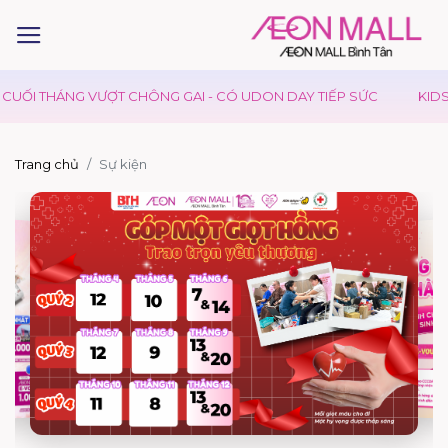
 VƯỢT CHÔNG GAI - CÓ UDON DAY TIẾP SỨC
KIDS CLUB - NG
Trang chủ
Sự kiện