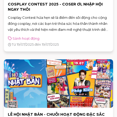
COSPLAY CONTEST 2025 - COSER ƠI, NHẬP HỘI
NGAY THÔI
Cosplay Contest hứa hẹn sẽ là điểm đến sôi động cho cộng
đồng cosplay, nơi các bạn trẻ thỏa sức hóa thân thành nhân
vật yêu thích và thể hiện niềm đam mê nghệ thuật trình diễn
trong một không gian đậm chất văn hóa Nhật.
Sảnh hoạt động
Từ 19/07/2025 đến 19/07/2025
LỄ HỘI NHẬT BẢN - CHUỖI HOẠT ĐỘNG ĐẶC SẮC