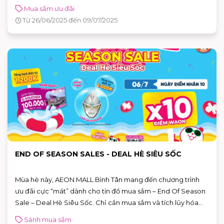
Mua sắm ưu đãi
Từ 26/06/2025 đến 09/07/2025
END OF SEASON SALES - DEAL HÈ SIÊU SỐC
Mùa hè này, AEON MALL Bình Tân mang đến chương trình
ưu đãi cực “mát” dành cho tín đồ mua sắm – End Of Season
Sale – Deal Hè Siêu Sốc. Chỉ cần mua sắm và tích lũy hóa
đơn hợp lệ, bạn đã có cơ hội nhận ngay loạt quà tặng hấp
Sảnh mua sắm