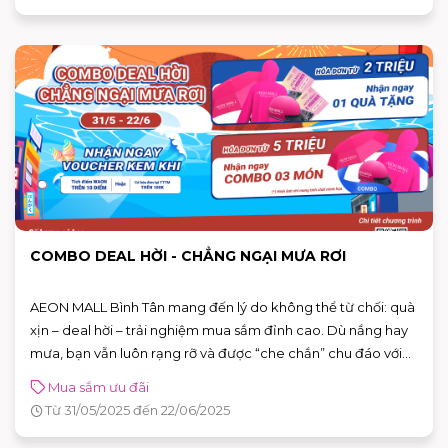
COMBO DEAL HỜI - CHẲNG NGẠI MƯA RƠI
AEON MALL Bình Tân mang đến lý do không thể từ chối: quà
xịn – deal hời – trải nghiệm mua sắm đỉnh cao. Dù nắng hay
mưa, bạn vẫn luôn rạng rỡ và được “che chắn” chu đáo với
chương trình ưu đãi đặc biệt đang chờ đón!
Mua sắm ưu đãi
Từ 31/05/2025 đến 22/06/2025