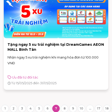
Tặng ngay 5 xu trải nghiệm tại DreamGames AEON
MALL Bình Tân
Nhận ngay 5 xu trải nghiệm khi mang hóa đơn từ 100.000
VNĐ
Ưu đãi từ đối tác
Từ 15/05/2025 đến 31/05/2025
1
2
3
4
5
6
7
8
9
10
...
17
18