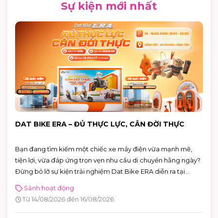
Sự kiện mới nhất
DAT BIKE ERA – ĐỦ THỰC LỰC, CÂN ĐỜI THỰC
Bạn đang tìm kiếm một chiếc xe máy điện vừa mạnh mẽ,
tiện lợi, vừa đáp ứng trọn vẹn nhu cầu di chuyển hằng ngày?
Đừng bỏ lỡ sự kiện trải nghiệm Dat Bike ERA diễn ra tại
AEON MALL Bình Tân từ 14 – 16/08/2026. Đây là cơ hội để trực
Sảnh hoạt động
tiếp khám phá những mẫu xe điện thế hệ mới, đăng ký lái
Từ 14/08/2026 đến 16/08/2026
thử và nhận nhiều phần quà hấp dẫn.