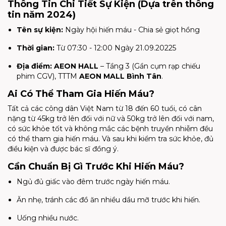
Thông Tin Chi Tiết Sự Kiện (Dựa trên thông
tin năm 2024)
Tên sự kiện:
Ngày hội hiến máu - Chia sẻ giọt hồng
Thời gian:
Từ 07:30 - 12:00 Ngày 21.09.20225
Địa điểm:
AEON HALL
– Tầng 3 (Gần cụm rạp chiếu
phim CGV), TTTM
AEON MALL Bình Tân
.
Ai Có Thể Tham Gia Hiến Máu?
Tất cả các công dân Việt Nam từ 18 đến 60 tuổi, có cân
nặng từ 45kg trở lên đối với nữ và 50kg trở lên đối với nam,
có sức khỏe tốt và không mắc các bệnh truyền nhiễm đều
có thể tham gia hiến máu. Và sau khi kiểm tra sức khỏe, đủ
điều kiện và được bác sĩ đồng ý.
Cần Chuẩn Bị Gì Trước Khi Hiến Máu?
Ngủ đủ giấc vào đêm trước ngày hiến máu.
Ăn nhẹ, tránh các đồ ăn nhiều dầu mỡ trước khi hiến.
Uống nhiều nước.