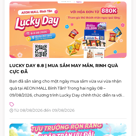
LUCKY DAY 8.8 | MUA SẮM MAY MẮN, RINH QUÀ
CỰC ĐÃ
Bạn đã sẵn sàng cho một ngày mua sắm vừa vui vừa nhận
quà tại AEON MALL Bình Tân? Trong hai ngày 08 –
09/08/2026, chương trình Lucky Day chính thức diễn ra với
hàng loạt phần quà hấp dẫn dành cho khách hàng có hóa
đơn từ 880.000 VNĐ.
Từ 08/08/2026 đến 09/08/2026