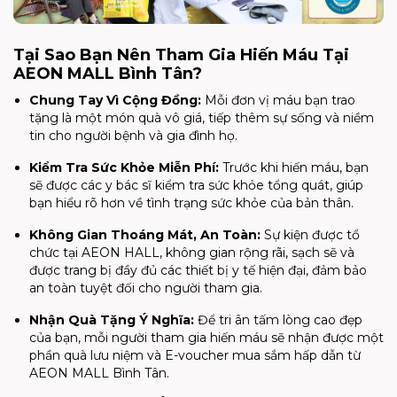
Tại Sao Bạn Nên Tham Gia Hiến Máu Tại
AEON MALL Bình Tân?
Chung Tay Vì Cộng Đồng:
Mỗi đơn vị máu bạn trao
tặng là một món quà vô giá, tiếp thêm sự sống và niềm
tin cho người bệnh và gia đình họ.
Kiểm Tra Sức Khỏe Miễn Phí:
Trước khi hiến máu, bạn
sẽ được các y bác sĩ kiểm tra sức khỏe tổng quát, giúp
bạn hiểu rõ hơn về tình trạng sức khỏe của bản thân.
Không Gian Thoáng Mát, An Toàn:
Sự kiện được tổ
chức tại AEON HALL, không gian rộng rãi, sạch sẽ và
được trang bị đầy đủ các thiết bị y tế hiện đại, đảm bảo
an toàn tuyệt đối cho người tham gia.
Nhận Quà Tặng Ý Nghĩa:
Để tri ân tấm lòng cao đẹp
của bạn, mỗi người tham gia hiến máu sẽ nhận được một
phần quà lưu niệm và E-voucher mua sắm hấp dẫn từ
AEON MALL Bình Tân.