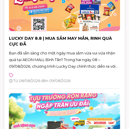
LUCKY DAY 8.8 | MUA SẮM MAY MẮN, RINH QUÀ
CỰC ĐÃ
Bạn đã sẵn sàng cho một ngày mua sắm vừa vui vừa nhận
quà tại AEON MALL Bình Tân? Trong hai ngày 08 –
09/08/2026, chương trình Lucky Day chính thức diễn ra với
hàng loạt phần quà hấp dẫn dành cho khách hàng có hóa
đơn từ 880.000 VNĐ.
Từ 08/08/2026 đến 09/08/2026