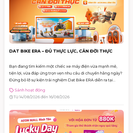
DAT BIKE ERA – ĐỦ THỰC LỰC, CÂN ĐỜI THỰC
Bạn đang tìm kiếm một chiếc xe máy điện vừa mạnh mẽ,
tiện lợi, vừa đáp ứng trọn vẹn nhu cầu di chuyển hằng ngày?
Đừng bỏ lỡ sự kiện trải nghiệm Dat Bike ERA diễn ra tại
AEON MALL Bình Tân từ 14 – 16/08/2026. Đây là cơ hội để trực
Sảnh hoạt động
tiếp khám phá những mẫu xe điện thế hệ mới, đăng ký lái
Từ 14/08/2026 đến 16/08/2026
thử và nhận nhiều phần quà hấp dẫn.