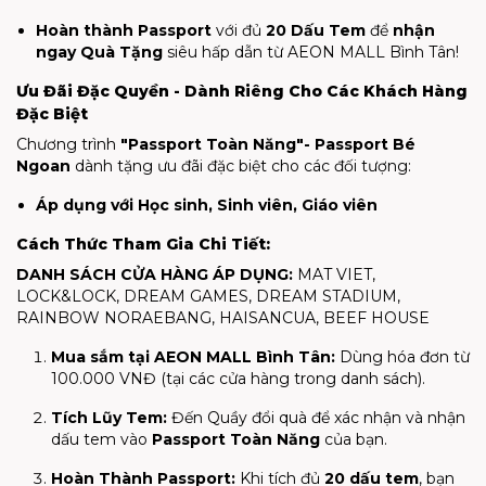
Hoàn thành Passport
với đủ
20 Dấu Tem
để
nhận
ngay Quà Tặng
siêu hấp dẫn từ AEON MALL Bình Tân!
Ưu Đãi Đặc Quyền - Dành Riêng Cho Các Khách Hàng
Đặc Biệt
Chương trình
"Passport Toàn Năng"- Passport Bé
Ngoan
dành tặng ưu đãi đặc biệt cho các đối tượng:
Áp dụng với Học sinh, Sinh viên, Giáo viên
Cách Thức Tham Gia Chi Tiết:
DANH SÁCH CỬA HÀNG ÁP DỤNG:
MAT VIET,
LOCK&LOCK, DREAM GAMES, DREAM STADIUM,
RAINBOW NORAEBANG, HAISANCUA, BEEF HOUSE
Mua sắm tại AEON MALL Bình Tân:
Dùng hóa đơn từ
100.000 VNĐ (tại các cửa hàng trong danh sách).
Tích Lũy Tem:
Đến Quầy đổi quà để xác nhận và nhận
dấu tem vào
Passport Toàn Năng
của bạn.
Hoàn Thành Passport:
Khi tích đủ
20 dấu tem
, bạn