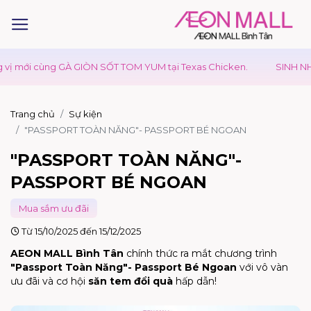
ùng GÀ GIÒN SỐT TOM YUM tại Texas Chicken.
SINH NHẬT TƯNG 
Trang chủ
Sự kiện
"PASSPORT TOÀN NĂNG"- PASSPORT BÉ NGOAN
"PASSPORT TOÀN NĂNG"-
PASSPORT BÉ NGOAN
Mua sắm ưu đãi
Từ 15/10/2025 đến 15/12/2025
AEON MALL Bình Tân
chính thức ra mắt chương trình
"Passport Toàn Năng"- Passport Bé Ngoan
với vô vàn
ưu đãi và cơ hội
săn tem đổi quà
hấp dẫn!