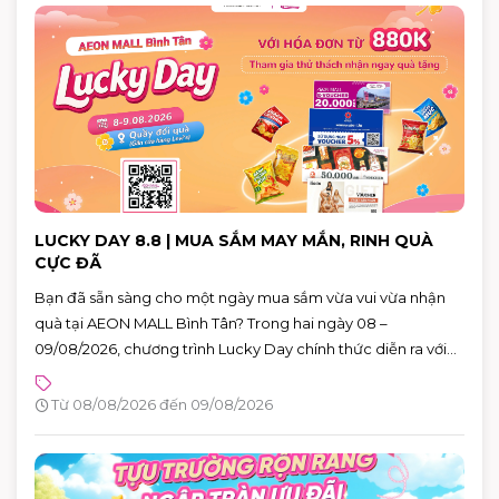
LUCKY DAY 8.8 | MUA SẮM MAY MẮN, RINH QUÀ
CỰC ĐÃ
Bạn đã sẵn sàng cho một ngày mua sắm vừa vui vừa nhận
quà tại AEON MALL Bình Tân? Trong hai ngày 08 –
09/08/2026, chương trình Lucky Day chính thức diễn ra với
hàng loạt phần quà hấp dẫn dành cho khách hàng có hóa
đơn từ 880.000 VNĐ.
Từ 08/08/2026 đến 09/08/2026