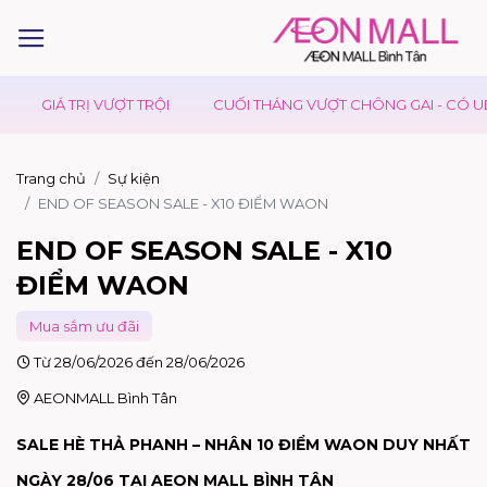
TRỊ VƯỢT TRỘI
CUỐI THÁNG VƯỢT CHÔNG GAI - CÓ UDON DAY 
Trang chủ
Sự kiện
END OF SEASON SALE - X10 ĐIỂM WAON
END OF SEASON SALE - X10
ĐIỂM WAON
Mua sắm ưu đãi
Từ 28/06/2026 đến 28/06/2026
AEONMALL Bình Tân
SALE HÈ THẢ PHANH – NHÂN 10 ĐIỂM WAON DUY NHẤT
NGÀY 28/06 TẠI AEON MALL BÌNH TÂN