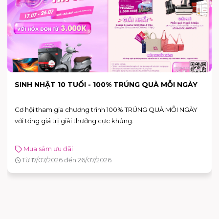
END OF SEASON SALE - SALE HÈ SIÊU SỐC TẠI
AEON MALL BÌNH TÂN
Mùa hè này, hãy tận hưởng không khí mua sắm sôi động và
nhận ngay hàng loạt ưu đãi hấp dẫn tại AEON MALL Bình Tân
với chương trình Sale Hè Siêu Sốc diễn ra từ 26/06 đến 05/07.
Mua sắm ưu đãi
Chuỗi sự kiện lễ
Từ 26/06/2026 đến 05/07/2026