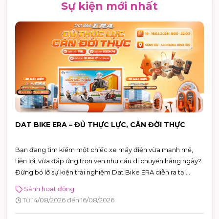
Sự kiện mới nhất
DAT BIKE ERA – ĐỦ THỰC LỰC, CÂN ĐỜI THỰC
Bạn đang tìm kiếm một chiếc xe máy điện vừa mạnh mẽ,
tiện lợi, vừa đáp ứng trọn vẹn nhu cầu di chuyển hằng ngày?
Đừng bỏ lỡ sự kiện trải nghiệm Dat Bike ERA diễn ra tại
AEON MALL Bình Tân từ 14 – 16/08/2026. Đây là cơ hội để trực
Sảnh hoạt động
tiếp khám phá những mẫu xe điện thế hệ mới, đăng ký lái
Từ 14/08/2026 đến 16/08/2026
thử và nhận nhiều phần quà hấp dẫn.