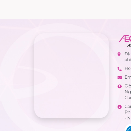
Địa
ph
Hot
Em
Gi
Ngà
Cuố
Co
Ph
- 