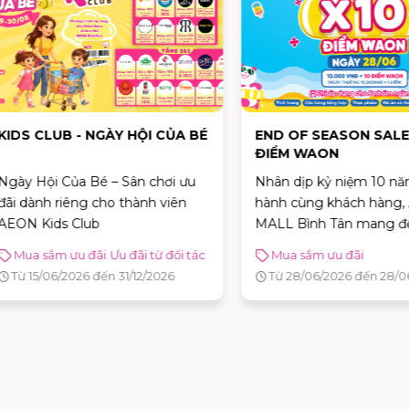
S CLUB - NGÀY HỘI CỦA BÉ
END OF SEASON SALE - X
ĐIỂM WAON
 Hội Của Bé – Sân chơi ưu
Nhân dịp kỷ niệm 10 năm đ
dành riêng cho thành viên
hành cùng khách hàng, AE
 Kids Club
MALL Bình Tân mang đến
chương trình ưu đãi đặc biệt
a sắm ưu đãi
Ưu đãi từ đối tác
Mua sắm ưu đãi
"Sale Hè Thả Phanh – Nhân 
 15/06/2026 đến 31/12/2026
Từ 28/06/2026 đến 28/06/20
Điểm WAON" dành cho thà
viên.