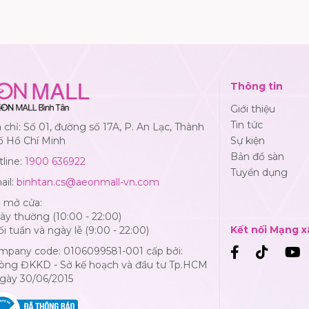
Thông tin
Giới thiệu
Tin tức
 chỉ: Số 01, đường số 17A, P. An Lạc, Thành
ố Hồ Chí Minh
Sự kiện
Bản đồ sàn
line:
1900 636922
Tuyển dụng
ail:
binhtan.cs@aeonmall-vn.com
ờ mở cửa:
y thường (10:00 - 22:00)
Kết nối Mạng x
i tuần và ngày lễ (9:00 - 22:00)
mpany code: 0106099581-001 cấp bởi:
òng ĐKKD - Sở kế hoạch và đầu tư Tp.HCM
Ngày 30/06/2015