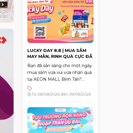
xe điện thế hệ mới, đăng ký lái
thử và nhận nhiều phần quà
hấp dẫn.
LUCKY DAY 8.8 | MUA SẮM
MAY MẮN, RINH QUÀ CỰC ĐÃ
Bạn đã sẵn sàng cho một ngày
mua sắm vừa vui vừa nhận quà
tại AEON MALL Bình Tân?
Trong hai ngày 08 –
09/08/2026, chương trình
Từ 08/08/2026 đến 09/08/2026
Lucky Day chính thức diễn ra
với hàng loạt phần quà hấp dẫn
dành cho khách hàng có hóa
đơn từ 880.000 VNĐ.