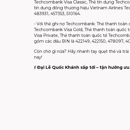
Techcombank Visa Classic, Thẻ tín dụng Techc
tín dụng đồng thương hiệu Vietnam Airlines T
483931, 457353, 510164.
- Với thẻ ghi nợ Techcombank: Thẻ thanh toán 
Techcombank Visa Gold, Thẻ thanh toán quốc 
Visa Private, Thẻ thanh toán quốc tế Techcomba
gồm các đầu BIN là 422149, 422150, 478097, 40
Còn chờ gì nữa? Hãy nhanh tay quẹt thẻ và t
nay!
💃
Đại Lễ Quốc Khánh sắp tới – tận hưởng ư