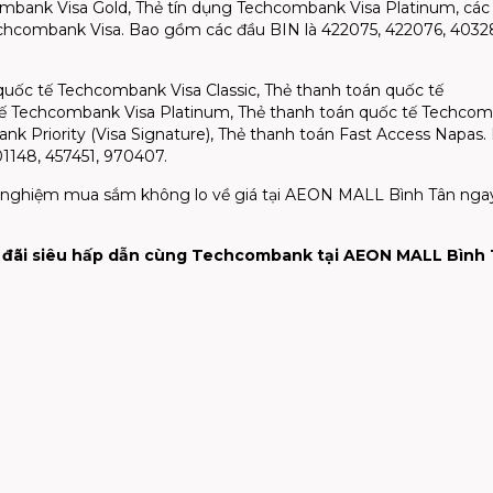
ombank Visa Gold, Thẻ tín dụng Techcombank Visa Platinum, các
echcombank Visa. Bao gồm các đầu BIN là 422075, 422076, 4032
quốc tế Techcombank Visa Classic, Thẻ thanh toán quốc tế
tế Techcombank Visa Platinum, Thẻ thanh toán quốc tế Techco
nk Priority (Visa Signature), Thẻ thanh toán Fast Access Napas.
1148, 457451, 970407.
rải nghiệm mua sắm không lo về giá tại AEON MALL Bình Tân ng
u đãi siêu hấp dẫn cùng Techcombank tại AEON MALL Bình 