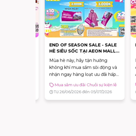
- 100%
END OF SEASON SALE - SALE
KID
GÀY
HÈ SIÊU SỐC TẠI AEON MALL
BÌNH TÂN
ng trình
Mùa hè này, hãy tận hưởng
Ngày
ỖI NGÀY
không khí mua sắm sôi động và
đãi 
thưởng cực
nhận ngay hàng loạt ưu đãi hấp
AEON
dẫn tại AEON MALL Bình Tân với
Mua sắm ưu đãi
Chuỗi sự kiện lễ
Mu
chương trình Sale Hè Siêu Sốc
/07/2026
Từ 26/06/2026 đến 05/07/2026
Từ
diễn ra từ 26/06 đến 05/07.