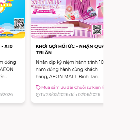
10
KHƠI GỢI HỒI ỨC - NHẬN QUÀ
TỰU TRƯỜ
TRI ÂN
NGẬP TRÀ
ồng
Nhân dịp kỷ niệm hành trình 10
Tựu Trường
ON
năm đồng hành cùng khách
Tràn Ưu Đã
hàng, AEON MALL Bình Tân
Tân | Nhận 
triển khai chương trình ưu đãi đặc
09/08/202
Mua sắm ưu đãi
Chuỗi sự kiện lễ
Mua sắm
10
biệt “Khơi Gợi Hồi Ức – Nhận Quà
26
Từ 23/05/2026 đến 07/06/2026
ưu đãi
nh
Tri Ân” với hàng loạt quà tặng
Từ 30/07/
hấp dẫn.