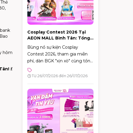
 Thẻ
80,
mbank
Cosplay Contest 2026 Tại
 Bao
AEON MALL Bình Tân: Tổng
Giải Thưởng 20 Triệu Đồng
Bùng nổ sự kiện Cosplay
ay hôm
Contest 2026, tham gia miễn
phí, dàn BGK "xịn xò" cùng tổng
giải thưởng hấp dẫn lên tới
Tân!
💃
20.000.000 VNĐ!
Từ 26/07/2026 đến 26/07/2026