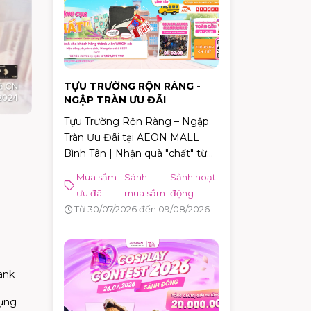
TỰU TRƯỜNG RỘN RÀNG -
NGẬP TRÀN ƯU ĐÃI
Tựu Trường Rộn Ràng – Ngập
Tràn Ưu Đãi tại AEON MALL
Bình Tân | Nhận quà "chất" từ
30/07 – 09/08/2026
Mua sắm
Sảnh
Sảnh hoạt
ưu đãi
mua sắm
động
Từ 30/07/2026 đến 09/08/2026
ank
dụng