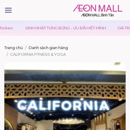
en.
SINH NHẬT TƯNG BỪNG - ƯU ĐÃI HẾT MÌNH
GIÁ TRỊ VƯ
Trang chủ
Danh sách gian hàng
CALIFORNIA FITNESS & YOGA