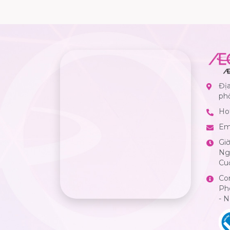
Địa
ph
Hot
Em
Gi
Ngà
Cuố
Co
Ph
- 