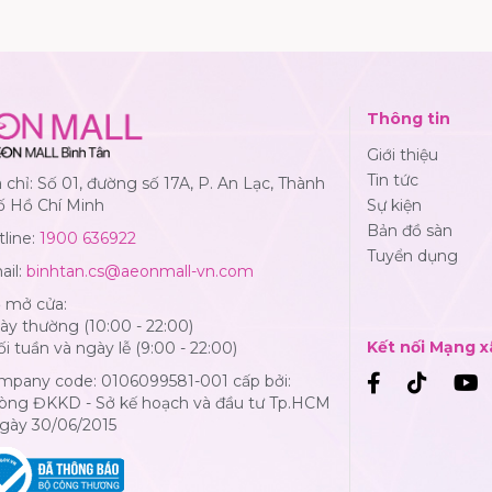
Thông tin
Giới thiệu
Tin tức
 chỉ: Số 01, đường số 17A, P. An Lạc, Thành
ố Hồ Chí Minh
Sự kiện
Bản đồ sàn
line:
1900 636922
Tuyển dụng
ail:
binhtan.cs@aeonmall-vn.com
ờ mở cửa:
y thường (10:00 - 22:00)
Kết nối Mạng x
i tuần và ngày lễ (9:00 - 22:00)
mpany code: 0106099581-001 cấp bởi:
òng ĐKKD - Sở kế hoạch và đầu tư Tp.HCM
Ngày 30/06/2015