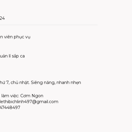
024
ân viên phục vụ
uản lí sắp ca
thứ 7, chủ nhật. Siêng năng, nhanh nhẹn
ểm làm việc: Cơm Ngon
lethibichlinh497@gmail.com
0347448497