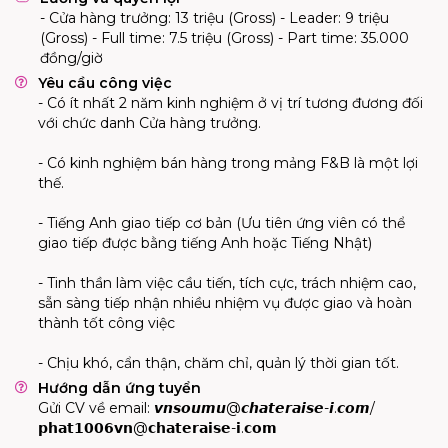
- Cửa hàng trưởng: 13 triệu (Gross) - Leader: 9 triệu
(Gross) - Full time: 7.5 triệu (Gross) - Part time: 35.000
đồng/giờ
Yêu cầu công việc
- Có ít nhất 2 năm kinh nghiệm ở vị trí tương đương đối
với chức danh Cửa hàng trưởng.
- Có kinh nghiệm bán hàng trong mảng F&B là một lợi
thế.
- Tiếng Anh giao tiếp cơ bản (Ưu tiên ứng viên có thể
giao tiếp được bằng tiếng Anh hoặc Tiếng Nhật)
- Tinh thần làm việc cầu tiến, tích cực, trách nhiệm cao,
sẵn sàng tiếp nhận nhiều nhiệm vụ được giao và hoàn
thành tốt công việc
- Chịu khó, cẩn thận, chăm chỉ, quản lý thời gian tốt.
Hướng dẫn ứng tuyển
Gửi CV về email: 𝙫𝙣𝙨𝙤𝙪𝙢𝙪@𝙘𝙝𝙖𝙩𝙚𝙧𝙖𝙞𝙨𝙚-𝙞.𝙘𝙤𝙢/
𝗽𝗵𝗮𝘁𝟭𝟬𝟬𝟲𝘃𝗻@𝗰𝗵𝗮𝘁𝗲𝗿𝗮𝗶𝘀𝗲-𝗶.𝗰𝗼𝗺