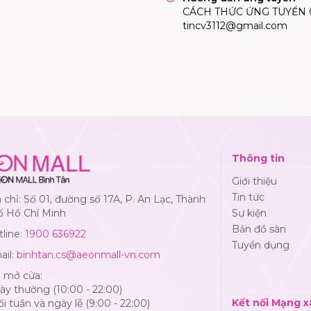
CÁCH THỨC ỨNG TUYỂN Gửi
tincv3112@gmail.com
Thông tin
Giới thiệu
Tin tức
 chỉ: Số 01, đường số 17A, P. An Lạc, Thành
ố Hồ Chí Minh
Sự kiện
Bản đồ sàn
line:
1900 636922
Tuyển dụng
ail:
binhtan.cs@aeonmall-vn.com
ờ mở cửa:
y thường (10:00 - 22:00)
Kết nối Mạng x
i tuần và ngày lễ (9:00 - 22:00)