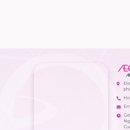
Địa
ph
Hot
Em
Gi
Ngà
Cuố