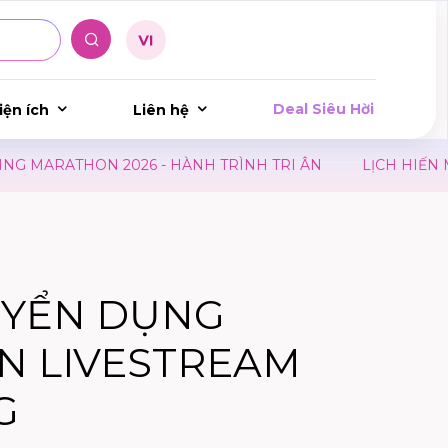
Deal Siêu Hời
iện ích
Liên hệ
ARATHON 2026 - HÀNH TRÌNH TRI ÂN
LỊCH HIẾN MÁU
UYỂN DỤNG
N LIVESTREAM
G