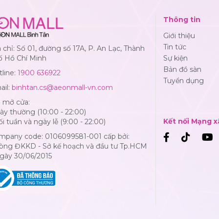
Thông tin
Giới thiệu
Tin tức
 chỉ: Số 01, đường số 17A, P. An Lạc, Thành
ố Hồ Chí Minh
Sự kiện
Bản đồ sàn
line:
1900 636922
Tuyển dụng
ail:
binhtan.cs@aeonmall-vn.com
ờ mở cửa:
y thường (10:00 - 22:00)
Kết nối Mạng x
i tuần và ngày lễ (9:00 - 22:00)
mpany code: 0106099581-001 cấp bởi:
òng ĐKKD - Sở kế hoạch và đầu tư Tp.HCM
Ngày 30/06/2015