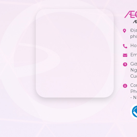
Địa
ph
Hot
Em
Gi
Ngà
Cuố
Co
Ph
- 