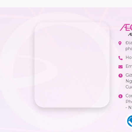
Địa
ph
Hot
Em
Gi
Ngà
Cuố
Co
Ph
- 