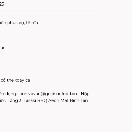
25
viên phục vụ, tổ rửa
ian
, có thể xoay ca
yển dụng:
tinh.vovan@goldsunfood.vn
- Nộp
 việc: Tầng 3, Tasaki BBQ Aeon Mall Bình Tân