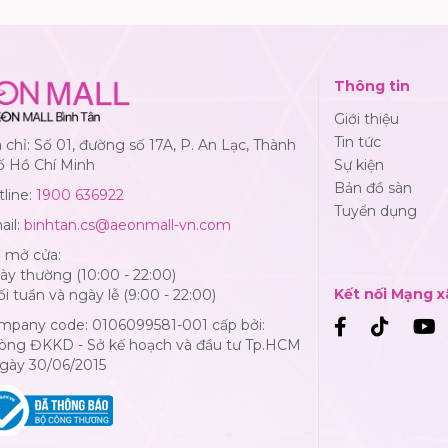
Thông tin
Giới thiệu
Tin tức
 chỉ: Số 01, đường số 17A, P. An Lạc, Thành
ố Hồ Chí Minh
Sự kiện
Bản đồ sàn
line:
1900 636922
Tuyển dụng
ail:
binhtan.cs@aeonmall-vn.com
ờ mở cửa:
y thường (10:00 - 22:00)
Kết nối Mạng x
i tuần và ngày lễ (9:00 - 22:00)
mpany code: 0106099581-001 cấp bởi:
òng ĐKKD - Sở kế hoạch và đầu tư Tp.HCM
Ngày 30/06/2015