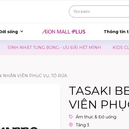
Đời sống
Thông tin t
INH NHẬT TƯNG BỪNG - ƯU ĐÃI HẾT MÌNH
KIDS CLUB -
N NHÂN VIÊN PHỤC VỤ, TỔ RỬA
TASAKI B
VIÊN PHỤ
Ẩm thực & Đồ uống
Tầng 3