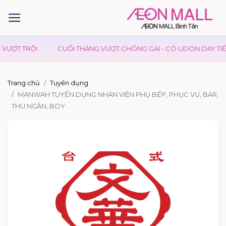
VƯỢT TRỘI
CUỐI THÁNG VƯỢT CHÔNG GAI - CÓ UDON DAY TIẾP
Trang chủ
Tuyển dụng
MANWAH TUYỂN DỤNG NHÂN VIÊN PHỤ BẾP, PHỤC VỤ, BAR,
THU NGÂN, BOY