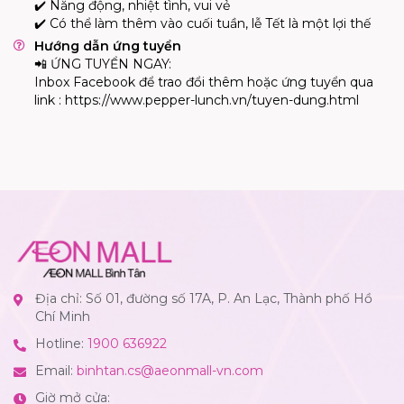
✔️
Năng động, nhiệt tình, vui vẻ
✔️
Có thể làm thêm vào cuối tuần, lễ Tết là một lợi thế
Hướng dẫn ứng tuyển
📲
ỨNG TUYỂN NGAY:
Inbox Facebook để trao đổi thêm hoặc ứng tuyển qua
link : https://www.pepper-lunch.vn/tuyen-dung.html
Địa chỉ: Số 01, đường số 17A, P. An Lạc, Thành phố Hồ
Chí Minh
Hotline:
1900 636922
Email:
binhtan.cs@aeonmall-vn.com
Giờ mở cửa: