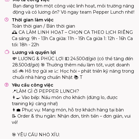
Bạn đang tìm một công việc linh hoạt, môi trường năng
động và có lương ổn? Vô ngay team Pepper Lunch nhé!
Thời gian làm việc
Toàn thời gian / Bán thời gian
🕰️ CA LÀM LINH HOẠT – CHỌN CA THEO LỊCH RIÊNG
Ca sáng: 9h - 13h Ca giữa: 11h - 15h Ca giữa 1: 12h - 16h Ca
tối: 18h - 22h
Lương và quyền lợi
💸 LƯƠNG & PHÚC LỢI 💵 24.500đ/giờ (có thể tăng đến
28.500đ/giờ) 🎯 Thưởng thêm nếu làm tốt, vượt doanh
số 🚲 Hỗ trợ gửi xe 📈 Học hỏi – phát triển kỹ năng trong
chuỗi nhà hàng chuẩn Nhật 📚 T
Yêu cầu công việc
📍
LÀM GÌ Ở PEPPER LUNCH?
👨‍🍳
Vào bếp: Nấu món cho khách (đừng lo, được
training kỹ càng nha!)
👩‍💼
Phục vụ: Mang món, hỗ trợ khách hàng tại bàn
📝
Order & thu ngân: Nhận đơn, tính tiền – đơn giản, vui
vẻ!
🎯
YÊU CẦU NHỎ XÍU: