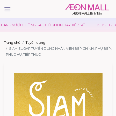
NG VƯỢT CHÔNG GAI - CÓ UDON DAY TIẾP SỨC
KIDS CLUB - 
Trang chủ
Tuyển dụng
SIAM SUGAR TUYỂN DỤNG NHÂN VIÊN BẾP CHÍNH, PHỤ BẾP,
PHỤC VỤ, TIẾP THỰC