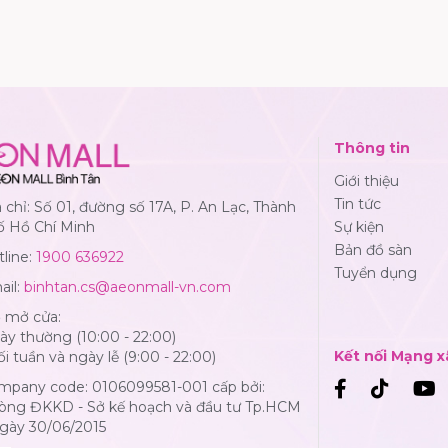
Thông tin
Giới thiệu
Tin tức
 chỉ: Số 01, đường số 17A, P. An Lạc, Thành
ố Hồ Chí Minh
Sự kiện
Bản đồ sàn
line:
1900 636922
Tuyển dụng
ail:
binhtan.cs@aeonmall-vn.com
ờ mở cửa:
y thường (10:00 - 22:00)
Kết nối Mạng x
i tuần và ngày lễ (9:00 - 22:00)
mpany code: 0106099581-001 cấp bởi:
òng ĐKKD - Sở kế hoạch và đầu tư Tp.HCM
Ngày 30/06/2015