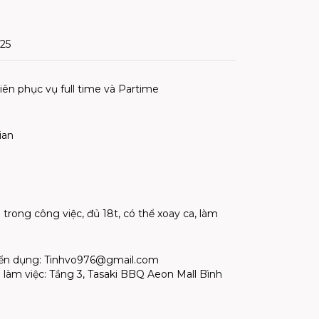
025
viên phục vụ full time và Partime
ian
 trong công việc, đủ 18t, có thể xoay ca, làm
yển dụng:
Tinhvo976@gmail.com
ểm làm việc: Tầng 3, Tasaki BBQ Aeon Mall Bình