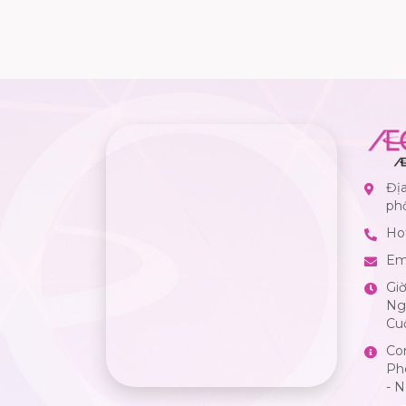
Địa
ph
Hot
Em
Gi
Ngà
Cuố
Co
Ph
- 