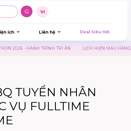
Deal Siêu Hời
iện ích
Liên hệ
026 - HÀNH TRÌNH TRI ÂN
LỊCH HIẾN MÁU HÀNG THÁ
BQ TUYỂN NHÂN
C VỤ FULLTIME
ME