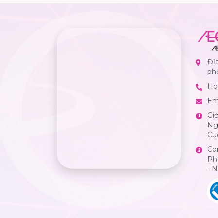
Địa
ph
Hot
Em
Gi
Ngà
Cuố
Co
Ph
- 