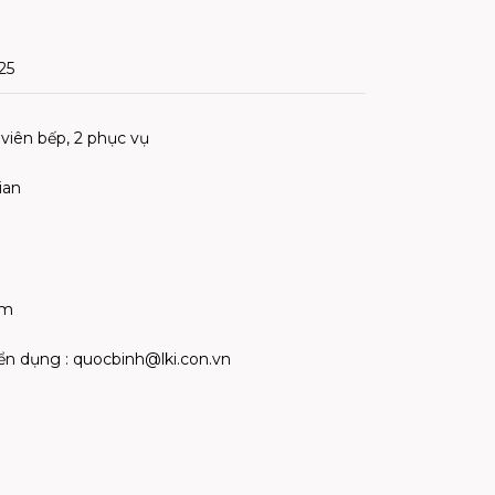
25
 viên bếp, 2 phục vụ
ian
ệm
ển dụng :
quocbinh@lki.con.vn