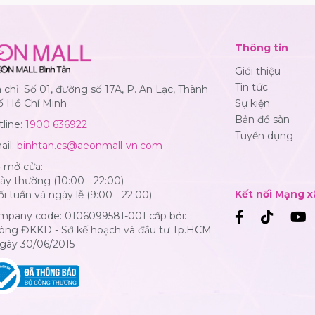
Thông tin
Giới thiệu
Tin tức
 chỉ: Số 01, đường số 17A, P. An Lạc, Thành
ố Hồ Chí Minh
Sự kiện
Bản đồ sàn
line:
1900 636922
Tuyển dụng
ail:
binhtan.cs@aeonmall-vn.com
ờ mở cửa:
y thường (10:00 - 22:00)
Kết nối Mạng x
i tuần và ngày lễ (9:00 - 22:00)
mpany code: 0106099581-001 cấp bởi:
òng ĐKKD - Sở kế hoạch và đầu tư Tp.HCM
Ngày 30/06/2015