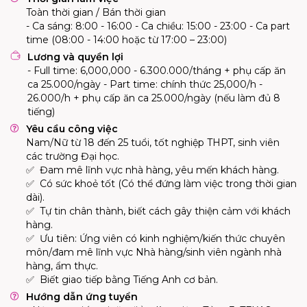
Toàn thời gian / Bán thời gian
- Ca sáng: 8:00 - 16:00 - Ca chiều: 15:00 - 23:00 - Ca part
time (08:00 - 14:00 hoặc từ 17:00 – 23:00)
Lương và quyền lợi
- Full time: 6,000,000 - 6.300.000/tháng + phụ cấp ăn
ca 25.000/ngày - Part time: chính thức 25,000/h -
26.000/h + phụ cấp ăn ca 25.000/ngày (nếu làm đủ 8
tiếng)
Yêu cầu công việc
Nam/Nữ từ 18 đến 25 tuổi, tốt nghiệp THPT, sinh viên
các trường Đại học.
✅
Đam mê lĩnh vực nhà hàng, yêu mến khách hàng.
✅
Có sức khoẻ tốt (Có thể đứng làm việc trong thời gian
dài).
✅
Tự tin chân thành, biết cách gây thiện cảm với khách
hàng.
✅
Ưu tiên: Ứng viên có kinh nghiệm/kiến thức chuyên
môn/đam mê lĩnh vực Nhà hàng/sinh viên ngành nhà
hàng, ẩm thực.
✅
Biết giao tiếp bằng Tiếng Anh cơ bản.
Hướng dẫn ứng tuyển