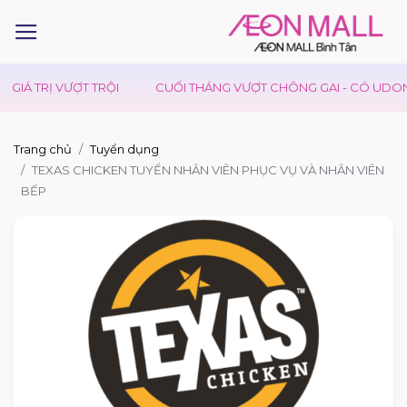
GIÁ TRỊ VƯỢT TRỘI
CUỐI THÁNG VƯỢT CHÔNG GAI - CÓ UDON D
Trang chủ
Tuyển dụng
TEXAS CHICKEN TUYỂN NHÂN VIÊN PHỤC VỤ VÀ NHÂN VIÊN
BẾP