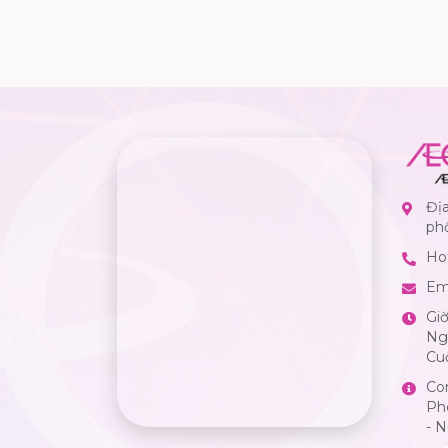
Địa
ph
Hot
Em
Gi
Ngà
Cuố
Co
Ph
- 