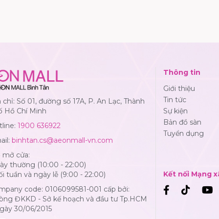
Thông tin
Giới thiệu
Tin tức
 chỉ: Số 01, đường số 17A, P. An Lạc, Thành
ố Hồ Chí Minh
Sự kiện
Bản đồ sàn
line:
1900 636922
Tuyển dụng
ail:
binhtan.cs@aeonmall-vn.com
ờ mở cửa:
y thường (10:00 - 22:00)
Kết nối Mạng x
i tuần và ngày lễ (9:00 - 22:00)
mpany code: 0106099581-001 cấp bởi:
òng ĐKKD - Sở kế hoạch và đầu tư Tp.HCM
Ngày 30/06/2015