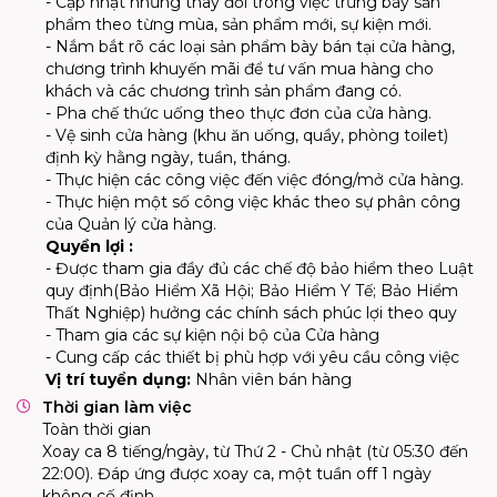
- Cập nhật những thay đổi trong việc trưng bày sản
phẩm theo từng mùa, sản phẩm mới, sự kiện mới.
- Nắm bắt rõ các loại sản phẩm bày bán tại cửa hàng,
chương trình khuyến mãi để tư vấn mua hàng cho
khách và các chương trình sản phẩm đang có.
- Pha chế thức uống theo thực đơn của cửa hàng.
- Vệ sinh cửa hàng (khu ăn uống, quầy, phòng toilet)
định kỳ hằng ngày, tuần, tháng.
- Thực hiện các công việc đến việc đóng/mở cửa hàng.
- Thực hiện một số công việc khác theo sự phân công
của Quản lý cửa hàng.
Quyền lợi :
- Được tham gia đầy đủ các chế độ bảo hiểm theo Luật
quy định(Bảo Hiểm Xã Hội; Bảo Hiểm Y Tế; Bảo Hiểm
Thất Nghiệp) hưởng các chính sách phúc lợi theo quy
- Tham gia các sự kiện nội bộ của Cửa hàng
- Cung cấp các thiết bị phù hợp với yêu cầu công việc
Vị trí tuyển dụng:
Nhân viên bán hàng
Thời gian làm việc
Toàn thời gian
Xoay ca 8 tiếng/ngày, từ Thứ 2 - Chủ nhật (từ 05:30 đến
22:00). Đáp ứng được xoay ca, một tuần off 1 ngày
không cố định