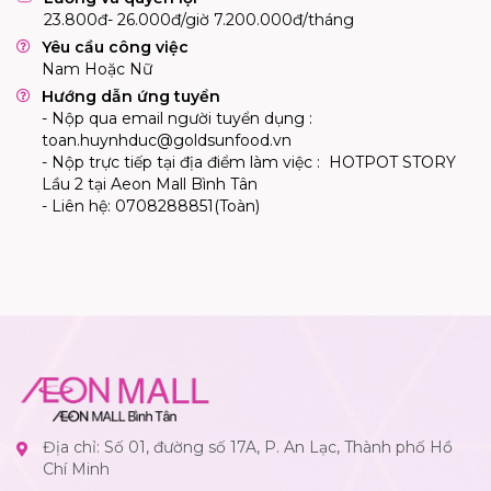
23.800đ- 26.000đ/giờ 7.200.000đ/tháng
Yêu cầu công việc
Nam Hoặc Nữ
Hướng dẫn ứng tuyển
- Nộp qua email người tuyển dụng :
toan.huynhduc@goldsunfood.vn
- Nộp trực tiếp tại địa điểm làm việc : HOTPOT STORY
Lầu 2 tại Aeon Mall Bình Tân
- Liên hệ: 0
708288851
(Toàn)
Địa chỉ: Số 01, đường số 17A, P. An Lạc, Thành phố Hồ
Chí Minh