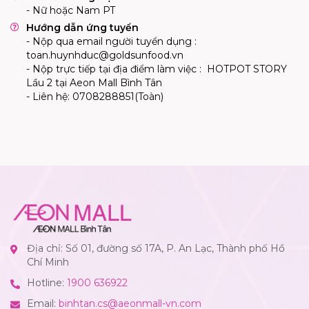
-
Nữ hoặc Nam PT
Hướng dẫn ứng tuyển
- Nộp qua email người tuyển dụng :
toan.huynhduc@goldsunfood.vn
- Nộp trực tiếp tại địa điểm làm việc : HOTPOT STORY
Lầu 2 tại Aeon Mall Bình Tân
- Liên hệ: 0
708288851
(Toàn)
Địa chỉ: Số 01, đường số 17A, P. An Lạc, Thành phố Hồ
Chí Minh
Hotline:
1900 636922
Email:
binhtan.cs@aeonmall-vn.com