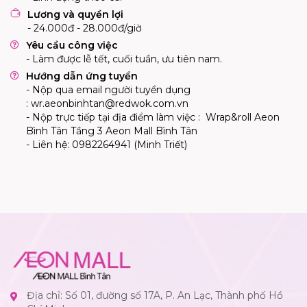
Lương và quyền lợi
- 24.000đ - 28.000đ/giờ
Yêu cầu công việc
-
Làm được lễ tết, cuối tuần, ưu tiên nam
.
Hướng dẫn ứng tuyển
- Nộp qua email người tuyển dụng
:
wr.aeonbinhtan@redwok.com.vn
- Nộp trực tiếp tại địa điểm làm việc : Wrap&roll Aeon
Bình Tân Tầng 3 Aeon Mall Bình Tân
- Liên hệ:
0982264941
(
Minh Triết
)
Địa chỉ: Số 01, đường số 17A, P. An Lạc, Thành phố Hồ