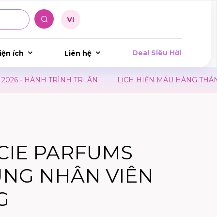
Deal Siêu Hời
iện ích
Liên hệ
- HÀNH TRÌNH TRI ÂN
LỊCH HIẾN MÁU HÀNG THÁNG TẠ
CIE PARFUMS
ỤNG NHÂN VIÊN
G