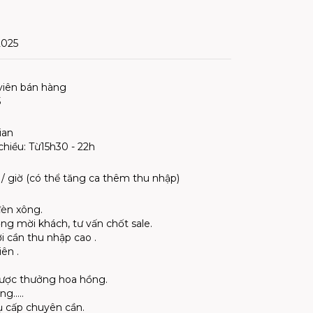
2025
 viên bán hàng
5
ian
chiều: Từ15h30 - 22h
/ giờ (có thể tăng ca thêm thu nhập)
đèn xông.
ộng mời khách, tư vấn chốt sale.
ời cần thu nhập cao .
iên .
ược thưởng hoa hồng.
ng…..
ụ cấp chuyên cần.