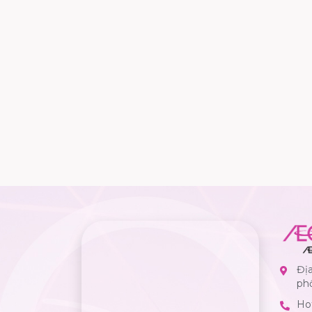
Địa
ph
Hot