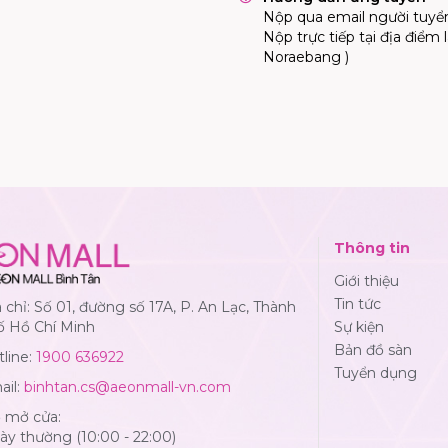
Nộp qua email người tuyể
Nộp trực tiếp tại địa điểm
Noraebang )
Thông tin
Giới thiệu
Tin tức
 chỉ: Số 01, đường số 17A, P. An Lạc, Thành
ố Hồ Chí Minh
Sự kiện
Bản đồ sàn
line:
1900 636922
Tuyển dụng
ail:
binhtan.cs@aeonmall-vn.com
ờ mở cửa:
y thường (10:00 - 22:00)