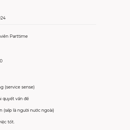
024
 viên Parttime
00
g (service sense)
i quyết vấn đề
ản (sếp là người nước ngoài)
iệc tốt.