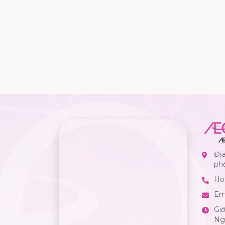
Địa
ph
Hot
Em
Gi
Ngà