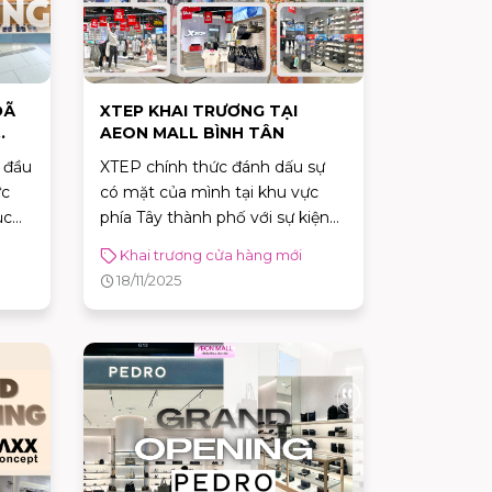
ĐÃ
XTEP KHAI TRƯƠNG TẠI
AEON MALL BÌNH TÂN
 đầu
XTEP chính thức đánh dấu sự
ức
có mặt của mình tại khu vực
ục
phía Tây thành phố với sự kiện
ALL
khai trương XTEP hoành tráng
Khai trương cửa hàng mới
tại AEON MALL Bình Tân
18/11/2025