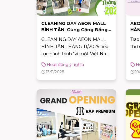
CLEANING DAY AEON MALL
AEO
BÌNH TÂN: Cùng Cộng Đồng
HÀN
Giữ Xanh Môi Trường
CHI
CLEANING DAY AEON MALL
Trao
BÌNH TÂN THÁNG 11/2025 tiếp
thư 
tục hành trình "vì một Việt Nam
sạch đẹp hơn". Tham gia hoạt
Hoạt động ý nghĩa
H
động dọn dẹp, phân loại rác,
13/11/2025
10
chung tay cùng nhân viên TTTM
và cộng đồng địa phương bảo
vệ môi trường!