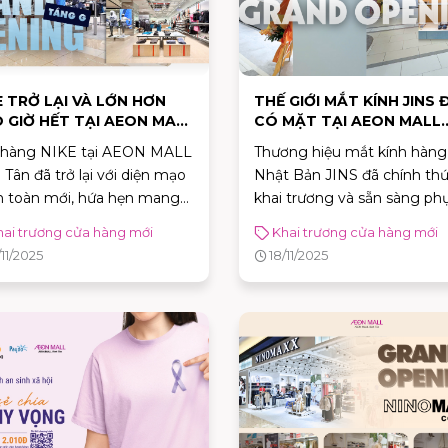
E TRỞ LẠI VÀ LỚN HƠN
THẾ GIỚI MẮT KÍNH JINS 
 GIỜ HẾT TẠI AEON MALL
CÓ MẶT TẠI AEON MALL
H TÂN
BÌNH TÂN
 hàng NIKE tại AEON MALL
Thương hiệu mắt kính hàng
 Tân đã trở lại với diện mạo
Nhật Bản JINS đã chính th
n toàn mới, hứa hẹn mang
khai trương và sẵn sàng ph
 trải nghiệm mua sắm đẳng
vụ bạn tại Tầng 1 AEON M
hai trương cửa hàng mới
Khai trương cửa hàng mới
và thỏa mãn mọi tín đồ thời
Bình Tân!
/11/2025
18/11/2025
g thể thao.