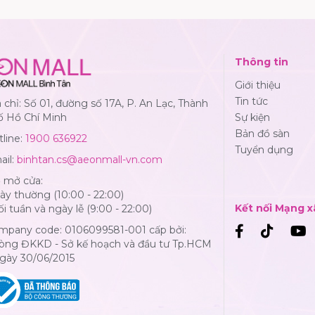
Thông tin
Giới thiệu
Tin tức
 chỉ: Số 01, đường số 17A, P. An Lạc, Thành
ố Hồ Chí Minh
Sự kiện
Bản đồ sàn
line:
1900 636922
Tuyển dụng
ail:
binhtan.cs@aeonmall-vn.com
ờ mở cửa:
y thường (10:00 - 22:00)
Kết nối Mạng x
i tuần và ngày lễ (9:00 - 22:00)
mpany code: 0106099581-001 cấp bởi:
òng ĐKKD - Sở kế hoạch và đầu tư Tp.HCM
Ngày 30/06/2015