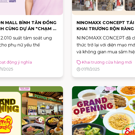
N MALL BÌNH TÂN ĐỒNG
NINOMAXX CONCEPT TÁI
H CÙNG DỰ ÁN "CHẠM SẺ
KHAI TRƯƠNG RỘN RÀNG 
A - TRAO HI VỌNG"
AEON MALL BÌNH TÂN
 2.010 suất tầm soát ung
NINOMAXX CONCEPT đã c
cho phụ nữ yếu thế
thức trở lại với diện mạo m
và không gian mua sắm hi
đại hơn tại Tầng 1, AEON 
oạt động ý nghĩa
Khai trương cửa hàng mới
BÌNH TÂN!
/11/2025
07/11/2025