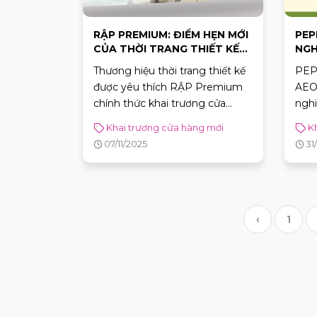
RẬP PREMIUM: ĐIỂM HẸN MỚI
PEP
CỦA THỜI TRANG THIẾT KẾ
NGH
TẠI AEON MALL BÌNH TÂN!
TẾT
Thương hiệu thời trang thiết kế
PEP
MAL
được yêu thích RẬP Premium
AEON
chính thức khai trương cửa
nghi
hàng mới tại Tầng 1, AEON
tết 
Khai trương cửa hàng mới
K
MALL Bình Tân
chảo
07/11/2025
31
hàn
Tân?
‹
1