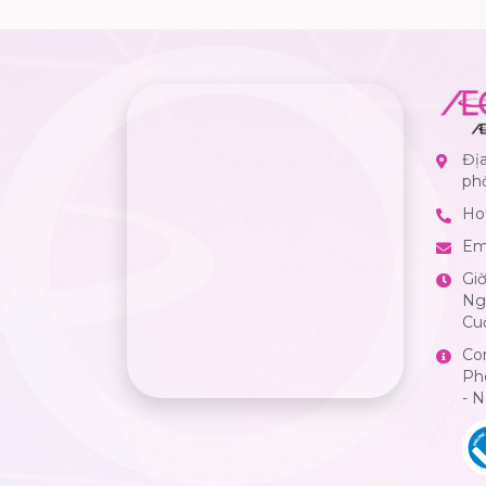
Địa
ph
Hot
Em
Gi
Ngà
Cuố
Co
Ph
- 