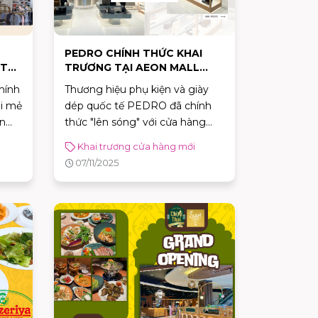
PEDRO CHÍNH THỨC KHAI
TẠI
TRƯƠNG TẠI AEON MALL
BÌNH TÂN
hính
Thương hiệu phụ kiện và giày
ới mẻ
dép quốc tế PEDRO đã chính
ện
thức "lên sóng" với cửa hàng
MALL
hoành tráng tại Tầng Trệt (G),
Khai trương cửa hàng mới
AEON MALL BÌNH TÂN.
07/11/2025