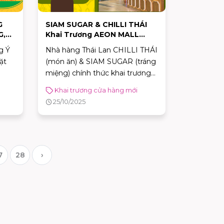
G
SIAM SUGAR & CHILLI THÁI
G,
Khai Trương AEON MALL
LL
Bình Tân: Thiên Đường Ẩm
g Ý
Nhà hàng Thái Lan CHILLI THÁI
Thực Nhà Hàng Thái Lan
ặt
(món ăn) & SIAM SUGAR (tráng
Đích Thực!
miệng) chính thức khai trương
 ẩm
AEON MALL Bình Tân! Khám
Khai trương cửa hàng mới
giá
phá Tom Yum, Pad Thái, Trà sữa
25/10/2025
Thái và ưu đãi hấp dẫn.
7
28
›