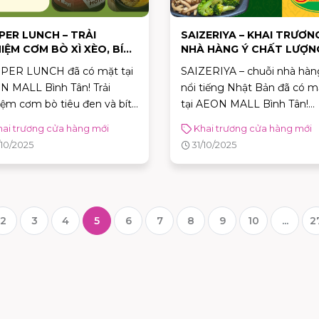
PER LUNCH – TRẢI
SAIZERIYA – KHAI TRƯƠN
IỆM CƠM BÒ XÌ XÈO, BÍT
NHÀ HÀNG Ý CHẤT LƯỢN
 NÓNG HỔI TẠI AEON
GIÁ HỢP LÝ TẠI AEON MA
PER LUNCH đã có mặt tại
SAIZERIYA – chuỗi nhà hàn
L BÌNH TÂN
BÌNH TÂN
 MALL Bình Tân! Trải
nổi tiếng Nhật Bản đã có m
ệm cơm bò tiêu đen và bít
tại AEON MALL Bình Tân!
thượng hạng, nóng hổi trên
Thưởng thức mì Ý, pizza và
hai trương cửa hàng mới
Khai trương cửa hàng mới
 sắt độc quyền. Tìm nhà
thực Ý chất lượng với mức 
/10/2025
31/10/2025
g Nhật ở AEON MALL Bình
cực kỳ hợp lý. Tìm kiếm nhà
 Thử ngay cơm xì xèo!
hàng Ý ở AEON MALL Bình
Tân? Ghé SAIZERIYA ngay!
2
3
4
5
6
7
8
9
10
...
2