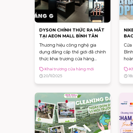
DYSON CHÍNH THỨC RA MẮT
NIK
TẠI AEON MALL BÌNH TÂN
BAO
BÌN
Thương hiệu công nghệ gia
Cửa
dụng đẳng cấp thế giới đã chính
Bình
thức khai trương cửa hàng
hoà
Dyson Store mới nhất tại AEON
đến
Khai trương cửa hàng mới
K
MALL Bình Tân.
cấp 
20/11/2025
18
tran