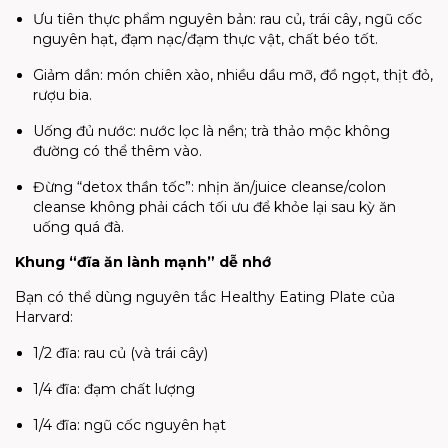
Ưu tiên thực phẩm nguyên bản: rau củ, trái cây, ngũ cốc
nguyên hạt, đạm nạc/đạm thực vật, chất béo tốt.
Giảm dần: món chiên xào, nhiều dầu mỡ, đồ ngọt, thịt đỏ,
rượu bia.
Uống đủ nước: nước lọc là nền; trà thảo mộc không
đường có thể thêm vào.
Đừng “detox thần tốc”: nhịn ăn/juice cleanse/colon
cleanse không phải cách tối ưu để khỏe lại sau kỳ ăn
uống quá đà.
Khung “đĩa ăn lành mạnh” dễ nhớ
Bạn có thể dùng nguyên tắc Healthy Eating Plate của
Harvard:
1/2 đĩa: rau củ (và trái cây)
1/4 đĩa: đạm chất lượng
1/4 đĩa: ngũ cốc nguyên hạt