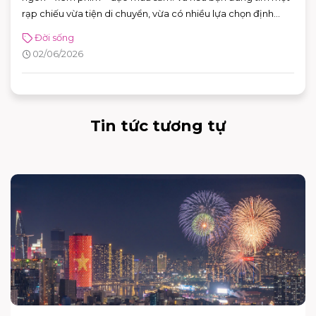
rạp chiếu vừa tiện di chuyển, vừa có nhiều lựa chọn định
dạng phòng chiếu để đổi “mood” theo từng bộ phim, CGV
Đời sống
AEON MALL Bình Tân là điểm đến rất phù hợp cho cả gia
02/06/2026
đình, nhóm bạn lẫn các buổi hẹn hò cuối tuần.
Tin tức tương tự