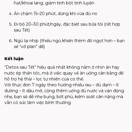
hạt/khoai lang, giảm tinh bột tinh luyện
Ăn chậm 15–20 phút, dừng khi vừa đủ no
Đi bộ 20–30 phút/ngày, đặc biệt sau bữa tối (rất hợp
sau Tết)
Ngủ lại nhịp (thiếu ngủ khiến thèm đồ ngọt hơn – bạn
sẽ “vỡ plan” dễ)
Kết luận
“Detox sau Tết” hiệu quả nhất không nằm ở nhịn ăn hay
nước ép thần tốc, mà ở việc quay về ăn uống cân bằng để
hỗ trợ hệ thải – lọc tự nhiên của cơ thể.
Với thực đơn 7 ngày theo hướng nhiều rau – đủ đạm – ít
đường – ít dầu mỡ, cộng thêm uống đủ nước và vận động
nhẹ, bạn sẽ dễ nhẹ bụng, bớt phù, kiểm soát cân nặng mà
vẫn có sức làm việc bình thường.