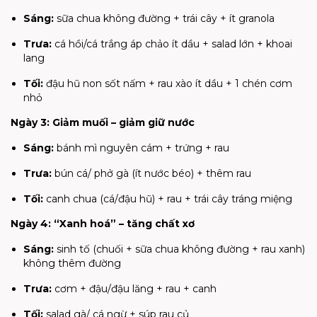
Sáng:
sữa chua không đường + trái cây + ít granola
Trưa:
cá hồi/cá trắng áp chảo ít dầu + salad lớn + khoai
lang
Tối:
đậu hũ non sốt nấm + rau xào ít dầu + 1 chén cơm
nhỏ
Ngày 3: Giảm muối – giảm giữ nước
Sáng:
bánh mì nguyên cám + trứng + rau
Trưa:
bún cá/ phở gà (ít nước béo) + thêm rau
Tối:
canh chua (cá/đậu hũ) + rau + trái cây tráng miệng
Ngày 4: “Xanh hoá” – tăng chất xơ
Sáng:
sinh tố (chuối + sữa chua không đường + rau xanh)
không thêm đường
Trưa:
cơm + đậu/đậu lăng + rau + canh
Tối:
salad gà/ cá ngừ + súp rau củ