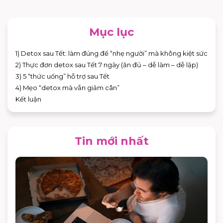
Mục lục
1) Detox sau Tết: làm đúng để “nhẹ người” mà không kiệt sức
2) Thực đơn detox sau Tết 7 ngày (ăn đủ – dễ làm – dễ lặp)
3) 5 “thức uống” hỗ trợ sau Tết
4) Mẹo “detox mà vẫn giảm cân”
Kết luận
Tin mới nhất