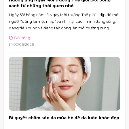
Hưởng ứng Ngày Môi trường Thế giới 5/6: Sống
xanh từ những thói quen nhỏ
Ngày 5/6 hằng năm là Ngày Môi trường Thế giới – dịp để mỗi
người “dừng lại một nhịp” và nhìn lại cách mình đang sống,
đang tiêu dùng và đang tác động lên môi trường xung
quanh. Năm 2026, Ngày Môi trường Thế giới hướng sự chú ý
Đời sống
đến hành động vì khí hậu, với sự kiện toàn cầu được tổ chức
02/06/2026
tại Azerbaijan.
Bí quyết chăm sóc da mùa hè để da luôn khỏe đẹp