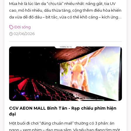
Mùa hè là lúc làn da “chịu tải” nhiều nhất: nắng gắt, tia UV
cao, mồ hôi nhiều, dầu thừa tăng, cộng thêm điều hòa khiến
da vừa dễ đổ dầu – bít tắc, vừa có thể khô căng – kích ứng.
Tin vui là bạn không cần skincare phức tạp. Chỉ cần nắm
Đời sống
đúng vài nguyên tắc: làm sạch vừa đủ, dưỡng ẩm nhẹ,
02/06/2026
chống nắng đúng cách và xử lý mồ hôi thông minh, da sẽ dễ
“ổn định” hơn hẳn.
CGV AEON MALL Bình Tân - Rạp chiếu phim hiện
đại
Một buổi đi chơi “đúng chuẩn mall” thường có 3 phần: ăn
ngon – xem phim – dạo mua sắm. Và nếu bạn đang tìm một