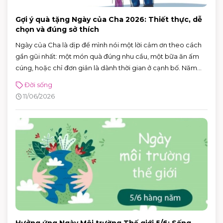
Gợi ý quà tặng Ngày của Cha 2026: Thiết thực, dễ
chọn và đúng sở thích
Ngày của Cha là dịp để mình nói một lời cảm ơn theo cách
gần gũi nhất: một món quà đúng nhu cầu, một bữa ăn ấm
cúng, hoặc chỉ đơn giản là dành thời gian ở cạnh bố. Năm
2026, Ngày của Cha rơi vào Chủ nhật 21/6/2026 (Chủ nhật
Đời sống
thứ ba của tháng 6) — rất tiện để cả nhà lên lịch đi chơi, mua
11/06/2026
sắm và ăn uống trong một buổi.