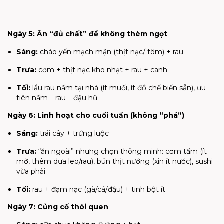
Ngày 5: Ăn “đủ chất” để không thèm ngọt
Sáng:
cháo yến mạch mặn (thịt nạc/ tôm) + rau
Trưa:
cơm + thịt nạc kho nhạt + rau + canh
Tối:
lẩu rau nấm tại nhà (ít muối, ít đồ chế biến sẵn), ưu
tiên nấm – rau – đậu hũ
Ngày 6: Linh hoạt cho cuối tuần (không “phá”)
Sáng:
trái cây + trứng luộc
Trưa:
“ăn ngoài” nhưng chọn thông minh: cơm tấm (ít
mỡ, thêm dưa leo/rau), bún thịt nướng (xin ít nước), sushi
vừa phải
Tối:
rau + đạm nạc (gà/cá/đậu) + tinh bột ít
Ngày 7: Củng cố thói quen