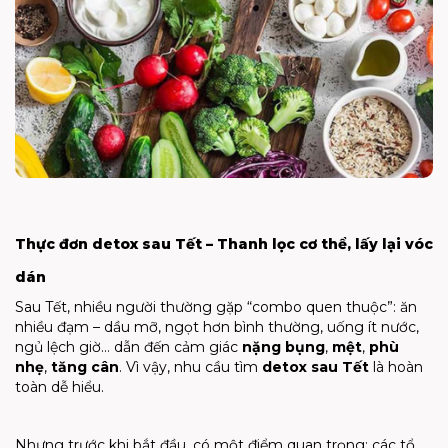
Thực đơn detox sau Tết – Thanh lọc cơ thể, lấy lại vóc
dán
Sau Tết, nhiều người thường gặp “combo quen thuộc”: ăn
nhiều đạm – dầu mỡ, ngọt hơn bình thường, uống ít nước,
ngủ lệch giờ… dẫn đến cảm giác
nặng bụng
,
mệt
,
phù
nhẹ
,
tăng cân
. Vì vậy, nhu cầu tìm
detox sau Tết
là hoàn
toàn dễ hiểu.
Nhưng trước khi bắt đầu, có một điểm quan trọng: các tổ