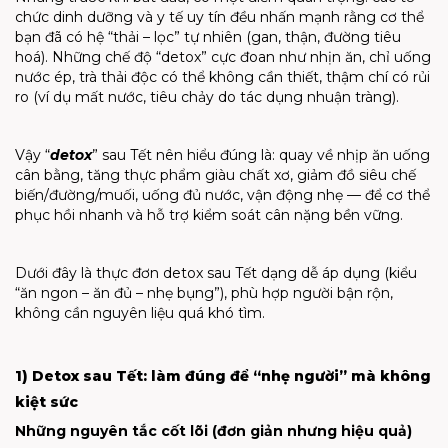
chức dinh dưỡng và y tế uy tín đều nhấn mạnh rằng cơ thể
bạn đã có hệ “thải – lọc” tự nhiên (gan, thận, đường tiêu
hoá). Những chế độ “detox” cực đoan như nhịn ăn, chỉ uống
nước ép, trà thải độc có thể không cần thiết, thậm chí có rủi
ro (ví dụ mất nước, tiêu chảy do tác dụng nhuận tràng).
Vậy “
detox
” sau Tết nên hiểu đúng là: quay về nhịp ăn uống
cân bằng, tăng thực phẩm giàu chất xơ, giảm đồ siêu chế
biến/đường/muối, uống đủ nước, vận động nhẹ — để cơ thể
phục hồi nhanh và hỗ trợ kiểm soát cân nặng bền vững.
Dưới đây là thực đơn detox sau Tết dạng dễ áp dụng (kiểu
“ăn ngon – ăn đủ – nhẹ bụng”), phù hợp người bận rộn,
không cần nguyên liệu quá khó tìm.
1) Detox sau Tết: làm đúng để “nhẹ người” mà không
kiệt sức
Những nguyên tắc cốt lõi (đơn giản nhưng hiệu quả)