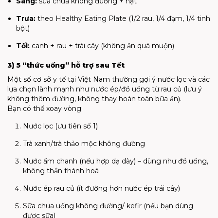
Sáng:
sữa chua không đường + hạt
Trưa:
theo Healthy Eating Plate (1/2 rau, 1/4 đạm, 1/4 tinh
bột)
Tối:
canh + rau + trái cây (không ăn quá muộn)
3) 5 “thức uống” hỗ trợ sau Tết
Một số cơ sở y tế tại Việt Nam thường gợi ý nước lọc và các
lựa chọn lành mạnh như nước ép/đồ uống từ rau củ (lưu ý
không thêm đường, không thay hoàn toàn bữa ăn).
Bạn có thể xoay vòng:
Nước lọc (ưu tiên số 1)
Trà xanh/trà thảo mộc không đường
Nước ấm chanh (nếu hợp dạ dày) – dùng như đồ uống,
không thần thánh hoá
Nước ép rau củ (ít đường hơn nước ép trái cây)
Sữa chua uống không đường/ kefir (nếu bạn dùng
được sữa)