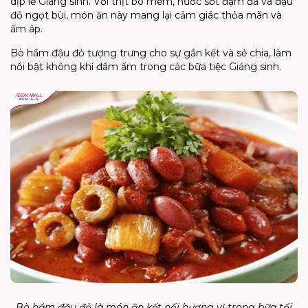
dịp lễ Giáng sinh. Với thịt bò mềm, nước sốt đậm đà và đậu
đỏ ngọt bùi, món ăn này mang lại cảm giác thỏa mãn và
ấm áp.
Bò hầm đậu đỏ tượng trưng cho sự gắn kết và sẻ chia, làm
nổi bật không khí đầm ấm trong các bữa tiệc Giáng sinh.
Bò hầm đậu đỏ là món ăn kết nối hương vị trong bữa tối