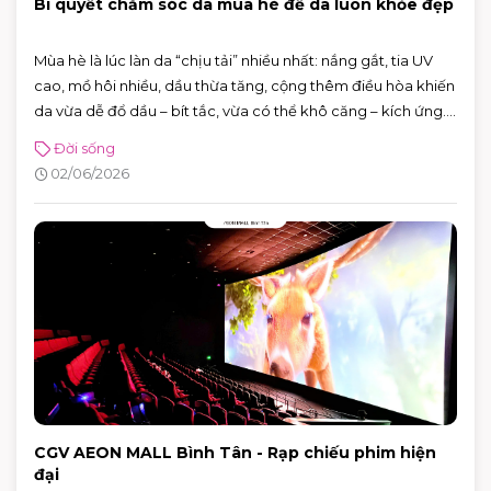
Bí quyết chăm sóc da mùa hè để da luôn khỏe đẹp
Mùa hè là lúc làn da “chịu tải” nhiều nhất: nắng gắt, tia UV
cao, mồ hôi nhiều, dầu thừa tăng, cộng thêm điều hòa khiến
da vừa dễ đổ dầu – bít tắc, vừa có thể khô căng – kích ứng.
Tin vui là bạn không cần skincare phức tạp. Chỉ cần nắm
Đời sống
đúng vài nguyên tắc: làm sạch vừa đủ, dưỡng ẩm nhẹ,
02/06/2026
chống nắng đúng cách và xử lý mồ hôi thông minh, da sẽ dễ
“ổn định” hơn hẳn.
CGV AEON MALL Bình Tân - Rạp chiếu phim hiện
đại