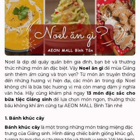
Noel là dịp để quây quần bên gia đình, bạn bè và thưởng
thức những món ăn đặc biệt. Vậy
Noel ăn gì
để mùa Giáng
sinh thêm ấm cúng và trọn vẹn? Từ món ăn truyền thống
đến những hương vị hiện đại, các món ăn trong dịp Noel
không chỉ là bữa tiệc hương vị mà còn mang đậm ý nghĩa
văn hóa. Hãy cùng khám phá ngay
13 món đặc sắc cho
bữa tiệc Giáng sinh
để lựa chọn món ngon, thưởng thức
bầu không khí ấm cúng tại AEON MALL Bình Tân nhé
1. Bánh khúc cây
Bánh khúc cây
là một trong những món tráng miệng đặc
trưng của Giáng sinh. Hình dáng chiếc bánh giống khúc gỗ,
tượng trưng cho sự trường tồn và thịnh vượng. Với lớp kem