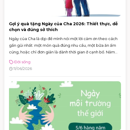
Gợi ý quà tặng Ngày của Cha 2026: Thiết thực, dễ
chọn và đúng sở thích
Ngày của Cha là dịp để mình nói một lời cảm ơn theo cách
gần gũi nhất: một món quà đúng nhu cầu, một bữa ăn ấm
cúng, hoặc chỉ đơn giản là dành thời gian ở cạnh bố. Năm
2026, Ngày của Cha rơi vào Chủ nhật 21/6/2026 (Chủ nhật
Đời sống
thứ ba của tháng 6) — rất tiện để cả nhà lên lịch đi chơi, mua
11/06/2026
sắm và ăn uống trong một buổi.