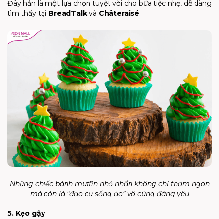
Đây hẳn là một lựa chọn tuyệt vời cho bữa tiệc nhẹ, dễ dàng
tìm thấy tại
BreadTalk
và
Châteraisé
.
Những chiếc bánh muffin nhỏ nhắn không chỉ thơm ngon
mà còn là “đạo cụ sống ảo” vô cùng đáng yêu
5. Kẹo gậy