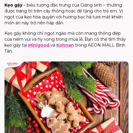
Kẹo gậy
– biểu tượng đặc trưng của Giáng sinh – thường
được trang trí trên cây thông hoặc để tặng cho trẻ em. Vị
ngọt của kẹo hòa quyện với hương bạc hà tươi mát khiến
món ăn này trở nên hấp dẫn.
Kẹo gậy không chỉ ngọt ngào mà còn mang thông điệp
của niềm vui và hy vọng trong mùa lễ. Bạn có thể tìm thấy
kẹo gậy tại
Minigood
và
Kohnan
trong AEON MALL Bình
Tân.