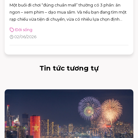
Một buổi đi chơi “đúng chuẩn mall” thường có 3 phần: ăn
ngon – xem phim – dạo mua sắm. Và nếu bạn đang tìm một
rạp chiếu vừa tiện di chuyển, vừa có nhiều lựa chọn định
dạng phòng chiếu để đổi “mood” theo từng bộ phim, CGV
Đời sống
AEON MALL Bình Tân là điểm đến rất phù hợp cho cả gia
02/06/2026
đình, nhóm bạn lẫn các buổi hẹn hò cuối tuần.
Tin tức tương tự