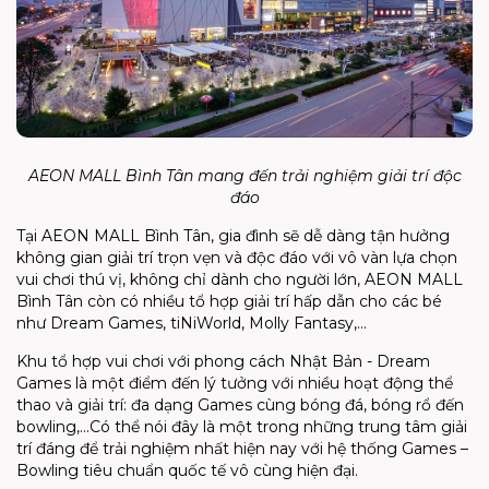
AEON MALL Bình Tân mang đến trải nghiệm giải trí độc
đáo
Tại AEON MALL Bình Tân, gia đình sẽ dễ dàng tận hưởng
không gian giải trí trọn vẹn và độc đáo với vô vàn lựa chọn
vui chơi thú vị, không chỉ dành cho người lớn, AEON MALL
Bình Tân còn có nhiều tổ hợp giải trí hấp dẫn cho các bé
như Dream Games, tiNiWorld, Molly Fantasy,...
Khu tổ hợp vui chơi với phong cách Nhật Bản - Dream
Games là một điểm đến lý tưởng với nhiều hoạt động thể
thao và giải trí: đa dạng Games cùng bóng đá, bóng rổ đến
bowling,...Có thể nói đây là một trong những trung tâm giải
trí đáng để trải nghiệm nhất hiện nay với hệ thống Games –
Bowling tiêu chuẩn quốc tế vô cùng hiện đại.