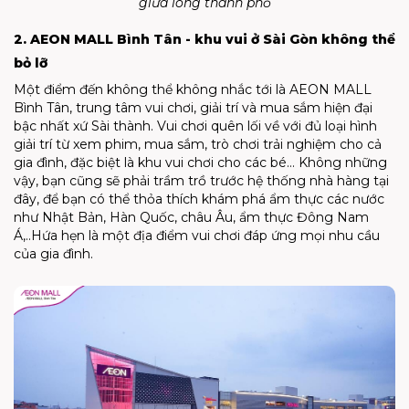
giữa lòng thành phố
2. AEON MALL Bình Tân - khu vui ở Sài Gòn không thể
bỏ lỡ
Một điểm đến không thể không nhắc tới là AEON MALL
Bình Tân, trung tâm vui chơi, giải trí và mua sắm hiện đại
bậc nhất xứ Sài thành. Vui chơi quên lối về với đủ loại hình
giải trí từ xem phim, mua sắm, trò chơi trải nghiệm cho cả
gia đình, đặc biệt là khu vui chơi cho các bé… Không những
vậy, bạn cũng sẽ phải trầm trồ trước hệ thống nhà hàng tại
đây, để bạn có thể thỏa thích khám phá ẩm thực các nước
như Nhật Bản, Hàn Quốc, châu Âu, ẩm thực Đông Nam
Á,..Hứa hẹn là một địa điểm vui chơi đáp ứng mọi nhu cầu
của gia đình.