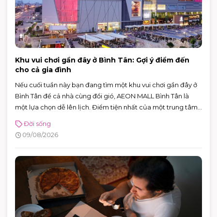
Khu vui chơi gần đây ở Bình Tân: Gợi ý điểm đến
cho cả gia đình
Nếu cuối tuần này bạn đang tìm một khu vui chơi gần đây ở
Bình Tân để cả nhà cùng đổi gió, AEON MALL Bình Tân là
một lựa chọn dễ lên lịch. Điểm tiện nhất của một trung tâm
thương mại là bạn không cần chọn riêng từng địa điểm: trẻ
Đời sống
em có khu vui chơi trong nhà, người lớn có thể xem phim, ăn
09/08/2026
uống, mua sắm hoặc ngồi cà phê nghỉ chân. Chỉ cần sắp
xếp khéo một chút, một buổi đi chơi 3–5 tiếng vẫn đủ vui mà
không bị quá tải.