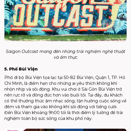
Saigon Outcast mang đến những trải nghiệm nghệ thuật
và ẩm thực
5. Phố Bùi Viện
Phố đi bộ Bùi Viện tọa lạc tại 50-82 Bùi Viện, Quận 1, TP. Hồ
Chí Minh, là điểm hẹn cho những ai yêu thích không khí
nhộn nhịp và sôi động. Khu vui chơi ở Sài Gòn Bùi Viện trở
nên rực rỡ và đông đúc hơn vào buổi tối. Tại đây, du khách
có thể thưởng thức âm nhạc sống, tận hưởng cuộc sống về
đêm và tham gia vào không khí sôi động với tiếng cười.
Đến Bùi Viện khoảng 9h00 tối là thời điểm lý tưởng để trải
nghiệm toàn bộ sức sống của khu phố này.