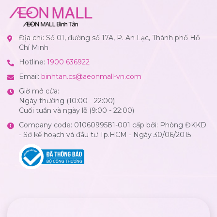
Địa chỉ: Số 01, đường số 17A, P. An Lạc, Thành phố Hồ
Chí Minh
Hotline:
1900 636922
Email:
binhtan.cs@aeonmall-vn.com
Giờ mở cửa:
Ngày thường (10:00 - 22:00)
Cuối tuần và ngày lễ (9:00 - 22:00)
Company code: 0106099581-001 cấp bởi: Phòng ĐKKD
- Sở kế hoạch và đầu tư Tp.HCM - Ngày 30/06/2015