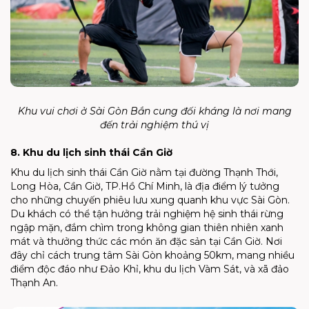
Khu vui chơi ở Sài Gòn Bắn cung đối kháng là nơi mang
đến trải nghiệm thú vị
8. Khu du lịch sinh thái Cần Giờ
Khu du lịch sinh thái Cần Giờ nằm tại đường Thạnh Thới,
Long Hòa, Cần Giờ, TP.Hồ Chí Minh, là địa điểm lý tưởng
cho những chuyến phiêu lưu xung quanh khu vực Sài Gòn.
Du khách có thể tận hưởng trải nghiệm hệ sinh thái rừng
ngập mặn, đắm chìm trong không gian thiên nhiên xanh
mát và thưởng thức các món ăn đặc sản tại Cần Giờ. Nơi
đây chỉ cách trung tâm Sài Gòn khoảng 50km, mang nhiều
điểm độc đáo như Đảo Khỉ, khu du lịch Vàm Sát, và xã đảo
Thạnh An.