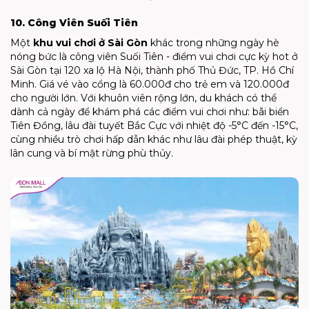
10. Công Viên Suối Tiên
Một
khu vui chơi ở Sài Gòn
khác trong những ngày hè
nóng bức là công viên Suối Tiên - điểm vui chơi cực kỳ hot ở
Sài Gòn tại 120 xa lộ Hà Nội, thành phố Thủ Đức, TP. Hồ Chí
Minh. Giá vé vào cổng là 60.000đ cho trẻ em và 120.000đ
cho người lớn. Với khuôn viên rộng lớn, du khách có thể
dành cả ngày để khám phá các điểm vui chơi như: bãi biển
Tiên Đồng, lâu đài tuyết Bắc Cực với nhiệt độ -5°C đến -15°C,
cùng nhiều trò chơi hấp dẫn khác như lâu đài phép thuật, kỳ
lân cung và bí mật rừng phù thủy.