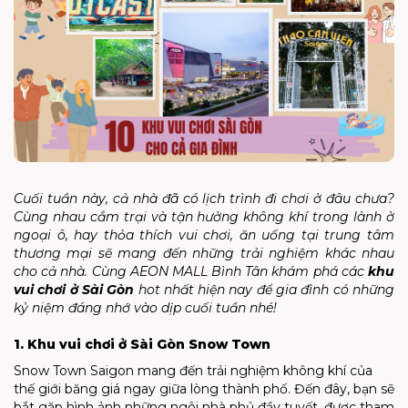
Cuối tuần này, cả nhà đã có lịch trình đi chơi ở đâu chưa?
Cùng nhau cắm trại và tận hưởng không khí trong lành ở
ngoại ô, hay thỏa thích vui chơi, ăn uống tại trung tâm
thương mại sẽ mang đến những trải nghiệm khác nhau
cho cả nhà. Cùng
AEON MALL Bình Tân
khám phá các
khu
vui chơi ở Sài Gòn
hot nhất hiện nay để gia đình có những
kỷ niệm đáng nhớ vào dịp cuối tuần nhé!
1. Khu vui chơi ở Sài Gòn Snow Town
Snow Town Saigon mang đến trải nghiệm không khí của
thế giới băng giá ngay giữa lòng thành phố. Đến đây, bạn sẽ
bắt gặp hình ảnh những ngôi nhà phủ đầy tuyết, được tham