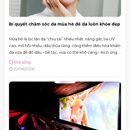
Bí quyết chăm sóc da mùa hè để da luôn khỏe đẹp
Mùa hè là lúc làn da “chịu tải” nhiều nhất: nắng gắt, tia UV
cao, mồ hôi nhiều, dầu thừa tăng, cộng thêm điều hòa khiến
da vừa dễ đổ dầu – bít tắc, vừa có thể khô căng – kích ứng.
Tin vui là bạn không cần skincare phức tạp. Chỉ cần nắm
Đời sống
đúng vài nguyên tắc: làm sạch vừa đủ, dưỡng ẩm nhẹ,
02/06/2026
chống nắng đúng cách và xử lý mồ hôi thông minh, da sẽ dễ
“ổn định” hơn hẳn.