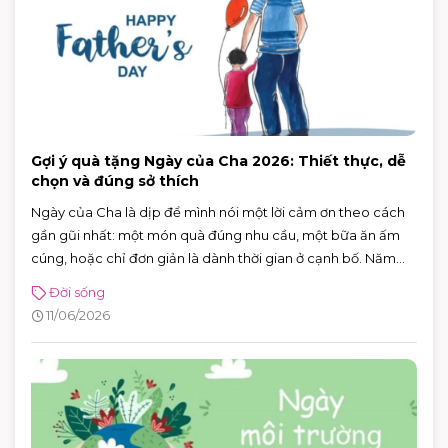
Gợi ý quà tặng Ngày của Cha 2026: Thiết thực, dễ
chọn và đúng sở thích
Ngày của Cha là dịp để mình nói một lời cảm ơn theo cách
gần gũi nhất: một món quà đúng nhu cầu, một bữa ăn ấm
cúng, hoặc chỉ đơn giản là dành thời gian ở cạnh bố. Năm
2026, Ngày của Cha rơi vào Chủ nhật 21/6/2026 (Chủ nhật
Đời sống
thứ ba của tháng 6) — rất tiện để cả nhà lên lịch đi chơi, mua
11/06/2026
sắm và ăn uống trong một buổi.