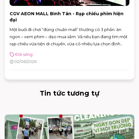
CGV AEON MALL Bình Tân - Rạp chiếu phim hiện
đại
Một buổi đi chơi “đúng chuẩn mall” thường có 3 phần: ăn
ngon – xem phim – dạo mua sắm. Và nếu bạn đang tìm một
rạp chiếu vừa tiện di chuyển, vừa có nhiều lựa chọn định
dạng phòng chiếu để đổi “mood” theo từng bộ phim, CGV
Đời sống
AEON MALL Bình Tân là điểm đến rất phù hợp cho cả gia
02/06/2026
đình, nhóm bạn lẫn các buổi hẹn hò cuối tuần.
Tin tức tương tự