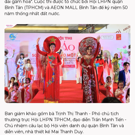
dải gấm hoa". Cuộc thi được tổ chức bởi Hội LHPN quận
Bình Tân (TPHCM) và AEON MALL Bình Tân để kỷ niệm 50
năm thống nhất đất nước.
Ban giám khảo gồm bà Trịnh Thị Thanh - Phó chủ tịch
thường trực Hội LHPN TPHCM, đạo diễn Trần Mạnh Tiến -
Chủ nhiệm câu lạc bộ Hội viên danh dự quận Bình Tân và
diễn viên, nhà thiết kế Mai Thanh Duy.