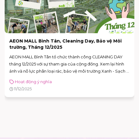
CLEANING DAY AEON MALL BÌNH TÂN: Cùng Cộng
Đồng Giữ Xanh Môi Trường
CLEANING DAY AEON MALL BÌNH TÂN THÁNG 11/2025 tiếp
tục hành trình "vì một Việt Nam sạch đẹp hơn". Tham gia
hoạt động dọn dẹp, phân loại rác, chung tay cùng nhân viên
TTTM và cộng đồng địa phương bảo vệ môi trường!
Hoạt động ý nghĩa
13/11/2025